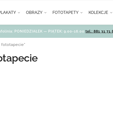
PLAKATY
OBRAZY
FOTOTAPETY
KOLEKCJE
nfolinia: PONIEDZIAŁEK — PIĄTEK: 9.00-16.00
tel.: 881 31 71 
 fototapecie”
totapecie