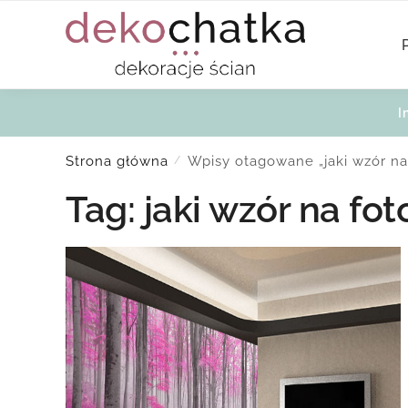
Skip
Skip
to
to
navigation
content
I
Strona główna
Wpisy otagowane „jaki wzór na
/
Tag:
jaki wzór na fo