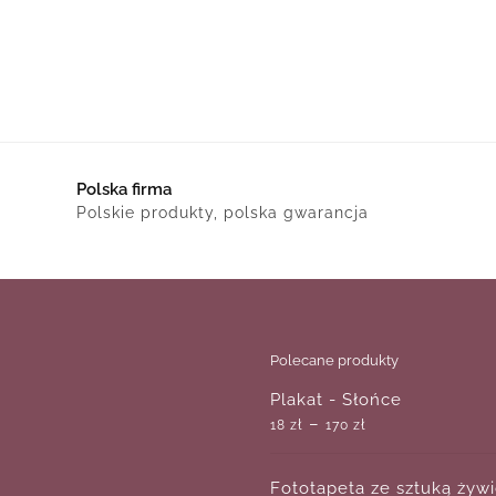
Polska firma
Polskie produkty, polska gwarancja
Polecane produkty
Plakat - Słońce
–
18
zł
170
zł
Fototapeta ze sztuką żyw