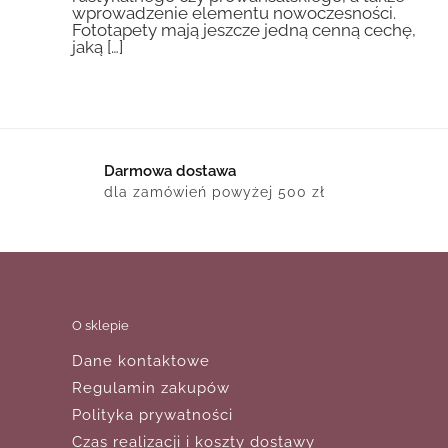
wprowadzenie elementu nowoczesności.
Fototapety mają jeszcze jedną cenną cechę,
jaką […]
Darmowa dostawa
dla zamówień powyżej 500 zł
O sklepie
Dane kontaktowe
Regulamin zakupów
Polityka prywatności
Czas realizacji i koszty dostawy