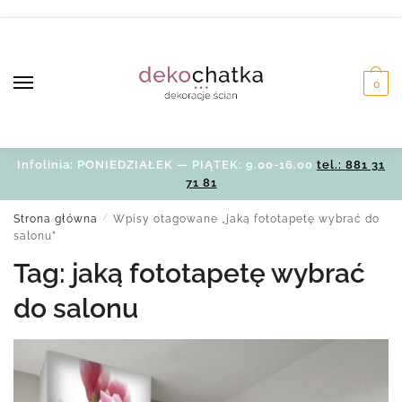
Skip
Skip
to
to
navigation
content
0
Infolinia: PONIEDZIAŁEK — PIĄTEK: 9.00-16.00
tel.: 881 31
71 81
Strona główna
/
Wpisy otagowane „jaką fototapetę wybrać do
salonu”
Tag:
jaką fototapetę wybrać
do salonu