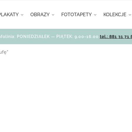
PLAKATY
OBRAZY
FOTOTAPETY
KOLEKCJE
nfolinia: PONIEDZIAŁEK — PIĄTEK: 9.00-16.00
tel.: 881 31 71 
ufę”