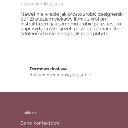
3 października, 2013
Nawet nie wiecie jak prosto zrobić designerski
puf. Znalazłam ciekawy filmik z krótkim
instruktażem jak samemu zrobić pufę. Jest to
naprawdę proste, jeżeli posiada się manualne
zdolności to nic innego jak robić pufy:D
Darmowa dostawa
dla zamówień powyżej 500 zł
O sklepie
Dane kontaktowe