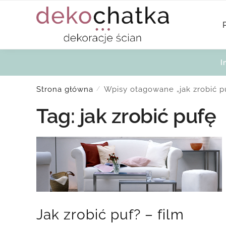
Skip
Skip
to
to
navigation
content
I
Strona główna
Wpisy otagowane „jak zrobić p
/
Tag:
jak zrobić pufę
Jak zrobić puf? – film