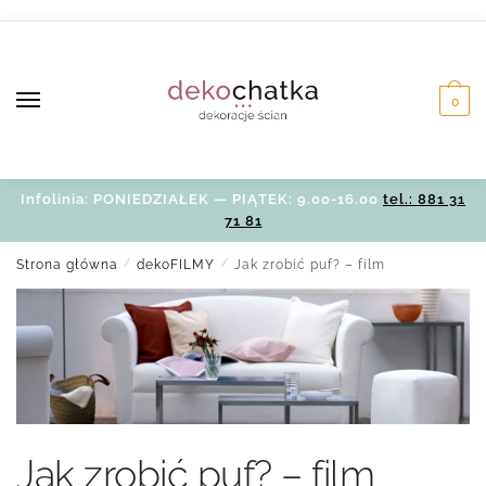
Skip
Skip
to
to
navigation
content
0
Infolinia: PONIEDZIAŁEK — PIĄTEK: 9.00-16.00
tel.: 881 31
71 81
Strona główna
/
dekoFILMY
/
Jak zrobić puf? – film
Jak zrobić puf? – film