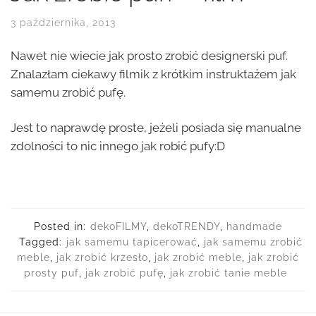
3 października, 2013
Nawet nie wiecie jak prosto zrobić designerski puf.
Znalazłam ciekawy filmik z krótkim instruktażem jak
samemu zrobić pufę.
Jest to naprawdę proste, jeżeli posiada się manualne
zdolności to nic innego jak robić pufy:D
Posted in:
dekoFILMY
,
dekoTRENDY
,
handmade
Tagged:
jak samemu tapicerować
,
jak samemu zrobić
meble
,
jak zrobić krzesło
,
jak zrobić meble
,
jak zrobić
prosty puf
,
jak zrobić pufę
,
jak zrobić tanie meble