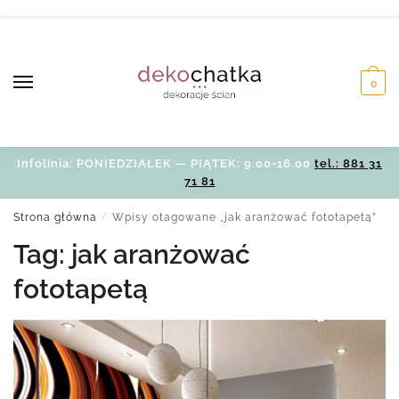
Skip
Skip
to
to
navigation
content
0
Infolinia: PONIEDZIAŁEK — PIĄTEK: 9.00-16.00
tel.: 881 31
71 81
Strona główna
/
Wpisy otagowane „jak aranżować fototapetą”
Tag:
jak aranżować
fototapetą