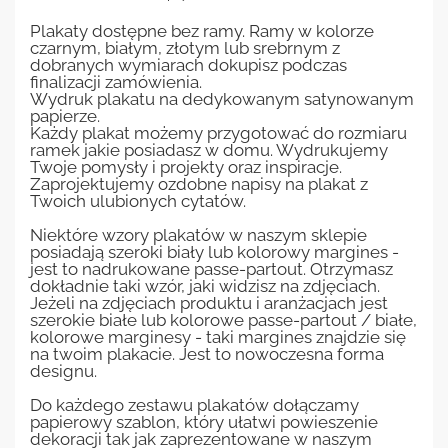
Plakaty dostępne bez ramy. Ramy w kolorze
czarnym, białym, złotym lub srebrnym z
dobranych wymiarach dokupisz podczas
finalizacji zamówienia.
Wydruk plakatu na dedykowanym satynowanym
papierze.
Każdy plakat możemy przygotować do rozmiaru
ramek jakie posiadasz w domu. Wydrukujemy
Twoje pomysły i projekty oraz inspiracje.
Zaprojektujemy ozdobne napisy na plakat z
Twoich ulubionych cytatów.
Niektóre wzory plakatów w naszym sklepie
posiadają szeroki biały lub kolorowy margines -
jest to nadrukowane passe-partout. Otrzymasz
dokładnie taki wzór, jaki widzisz na zdjęciach.
Jeżeli na zdjęciach produktu i aranżacjach jest
szerokie białe lub kolorowe passe-partout / białe,
kolorowe marginesy - taki margines znajdzie się
na twoim plakacie. Jest to nowoczesna forma
designu.
Do każdego zestawu plakatów dołączamy
papierowy szablon, który ułatwi powieszenie
dekoracji tak jak zaprezentowane w naszym