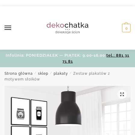
Skip
Skip
to
to
navigation
content
0
Infolinia: PONIEDZIAŁEK — PIĄTEK: 9.00-16.00
tel.: 881 31
71 81
Strona główna
/
sklep
/
plakaty
/
Zestaw plakatów z
motywem słoików