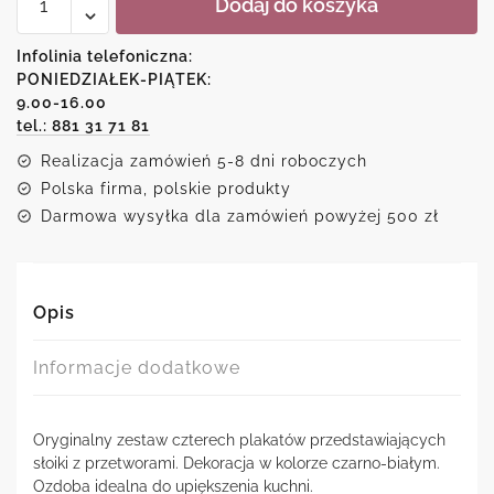
Dodaj do koszyka
Zestaw
plakatów
z
Infolinia telefoniczna:
motywem
PONIEDZIAŁEK-PIĄTEK:
słoików
9.00-16.00
tel.: 881 31 71 81
Realizacja zamówień 5-8 dni roboczych
Polska firma, polskie produkty
Darmowa wysyłka dla zamówień powyżej 500 zł
Opis
Informacje dodatkowe
Oryginalny zestaw czterech plakatów przedstawiających
słoiki z przetworami. Dekoracja w kolorze czarno-białym.
Ozdoba idealna do upiększenia kuchni.