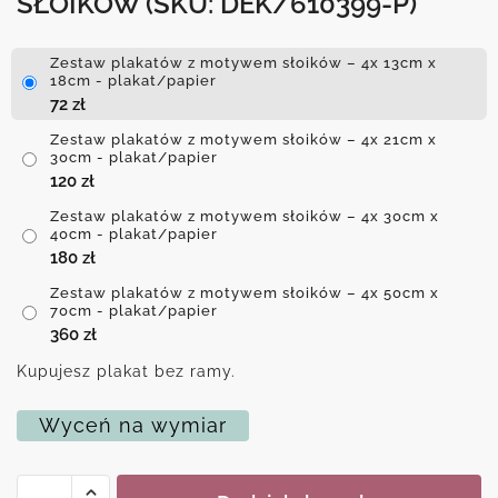
SŁOIKÓW
(SKU: DEK/610399-P)
Zestaw plakatów z motywem słoików – 4x 13cm x
18cm - plakat/papier
72
zł
Zestaw plakatów z motywem słoików – 4x 21cm x
30cm - plakat/papier
120
zł
Zestaw plakatów z motywem słoików – 4x 30cm x
40cm - plakat/papier
180
zł
Zestaw plakatów z motywem słoików – 4x 50cm x
70cm - plakat/papier
360
zł
Kupujesz plakat bez ramy.
Wyceń na wymiar
ilość