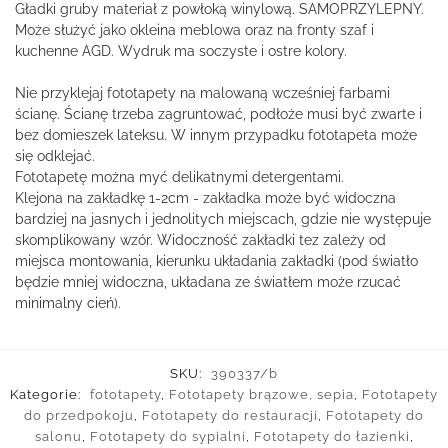
Gładki gruby materiał z powłoką winylową. SAMOPRZYLEPNY.
Może służyć jako okleina meblowa oraz na fronty szaf i
kuchenne AGD. Wydruk ma soczyste i ostre kolory.
Nie przyklejaj fototapety na malowaną wcześniej farbami
ścianę. Ścianę trzeba zagruntować, podłoże musi być zwarte i
bez domieszek lateksu. W innym przypadku fototapeta może
się odklejać.
Fototapetę można myć delikatnymi detergentami.
Klejona na zakładkę 1-2cm - zakładka może być widoczna
bardziej na jasnych i jednolitych miejscach, gdzie nie występuje
skomplikowany wzór. Widoczność zakładki tez zależy od
miejsca montowania, kierunku układania zakładki (pod światło
będzie mniej widoczna, układana ze światłem może rzucać
minimalny cień).
SKU:
390337/b
Kategorie:
fototapety
,
Fototapety brązowe, sepia
,
Fototapety
do przedpokoju
,
Fototapety do restauracji
,
Fototapety do
salonu
,
Fototapety do sypialni
,
Fototapety do łazienki
,