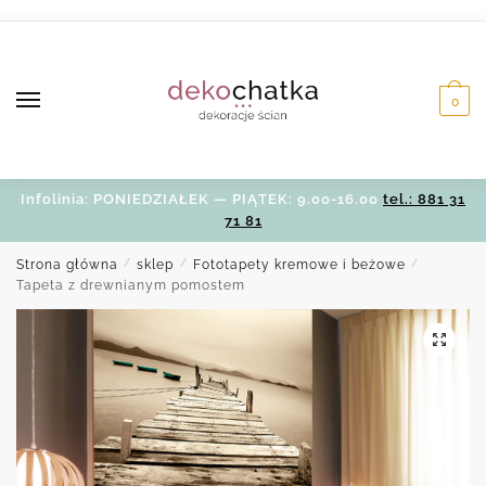
Skip
Skip
to
to
navigation
content
0
Infolinia: PONIEDZIAŁEK — PIĄTEK: 9.00-16.00
tel.: 881 31
71 81
Strona główna
/
sklep
/
Fototapety kremowe i beżowe
/
Tapeta z drewnianym pomostem