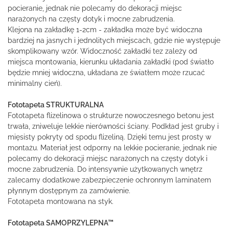
pocieranie, jednak nie polecamy do dekoracji miejsc
narażonych na częsty dotyk i mocne zabrudzenia.
Klejona na zakładkę 1-2cm - zakładka może być widoczna
bardziej na jasnych i jednolitych miejscach, gdzie nie występuje
skomplikowany wzór. Widoczność zakładki tez zależy od
miejsca montowania, kierunku układania zakładki (pod światło
będzie mniej widoczna, układana ze światłem może rzucać
minimalny cień).
Fototapeta STRUKTURALNA
Fototapeta flizelinowa o strukturze nowoczesnego betonu jest
trwała, zniweluje lekkie nierówności ściany. Podkład jest gruby i
mięsisty pokryty od spodu flizeliną. Dzięki temu jest prosty w
montażu. Materiał jest odporny na lekkie pocieranie, jednak nie
polecamy do dekoracji miejsc narażonych na częsty dotyk i
mocne zabrudzenia. Do intensywnie użytkowanych wnętrz
zalecamy dodatkowe zabezpieczenie ochronnym laminatem
płynnym dostępnym za zamówienie.
Fototapeta montowana na styk.
Fototapeta SAMOPRZYLEPNA™