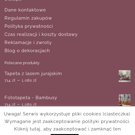
Dane kontaktowe
Regulamin zakupów
Polityka prywatności
Czas realizacji i koszty dostawy
Reklamacje i zwroty
Blog o dekoracjach
Polecane produkty
Tapeta z lasem jurajskim
–
714
zł
1,080
zł
Fototapeta - Bambusy
–
714
zł
1,080
zł
Uwaga! Serwis wykorzystuje pliki cookies (ciasteczka).
Wymagane jest zaakceptowanie polityki prywatności.
Plakat z motywem zachodzącego słońca
–
Kliknij tutaj, aby zaakceptować i zamknąć ten
18
zł
170
zł