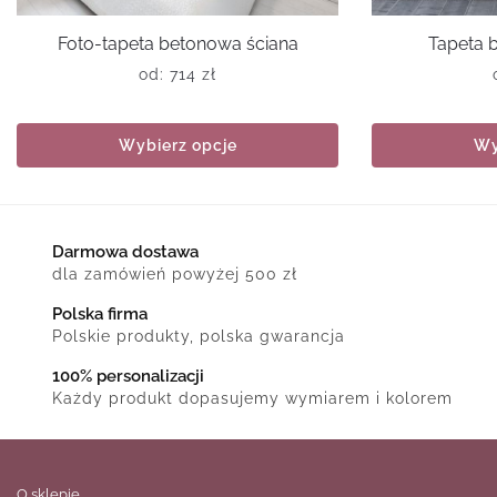
Foto-tapeta betonowa ściana
Tapeta 
od:
714
zł
Wybierz opcje
Wy
Darmowa dostawa
dla zamówień powyżej 500 zł
Polska firma
Polskie produkty, polska gwarancja
100% personalizacji
Każdy produkt dopasujemy wymiarem i kolorem
O sklepie