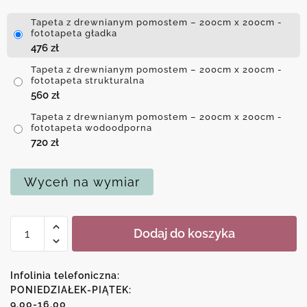
Tapeta z drewnianym pomostem – 200cm x 200cm -
fototapeta gładka
476
zł
Tapeta z drewnianym pomostem – 200cm x 200cm -
fototapeta strukturalna
560
zł
Tapeta z drewnianym pomostem – 200cm x 200cm -
fototapeta wodoodporna
720
zł
Wyceń na wymiar
ilość
Dodaj do koszyka
Tapeta
z
drewnianym
Infolinia telefoniczna:
pomostem
PONIEDZIAŁEK-PIĄTEK:
9.00-16.00