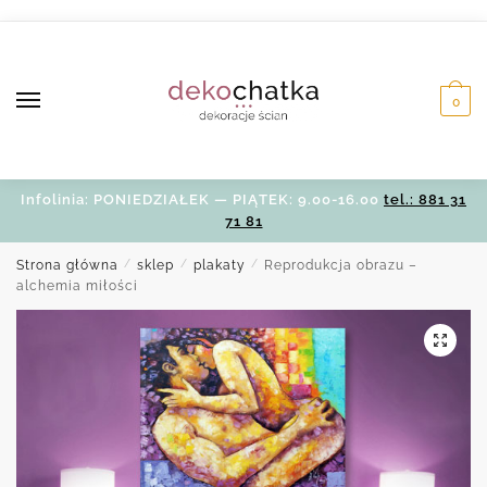
Skip
Skip
to
to
navigation
content
0
Infolinia: PONIEDZIAŁEK — PIĄTEK: 9.00-16.00
tel.: 881 31
71 81
Strona główna
/
sklep
/
plakaty
/
Reprodukcja obrazu –
alchemia miłości