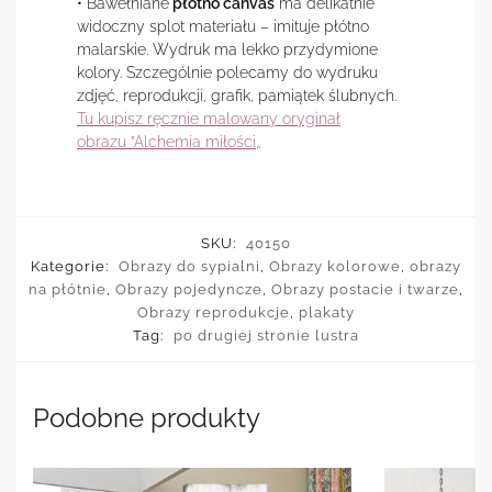
• Bawełniane
płótno canvas
ma delikatnie
widoczny splot materiału – imituje płótno
malarskie. Wydruk ma lekko przydymione
kolory. Szczególnie polecamy do wydruku
zdjęć, reprodukcji, grafik, pamiątek ślubnych.
Tu kupisz ręcznie malowany oryginał
obrazu ”Alchemia miłości„
SKU:
40150
Kategorie:
Obrazy do sypialni
,
Obrazy kolorowe
,
obrazy
na płótnie
,
Obrazy pojedyncze
,
Obrazy postacie i twarze
,
Obrazy reprodukcje
,
plakaty
Tag:
po drugiej stronie lustra
Podobne produkty