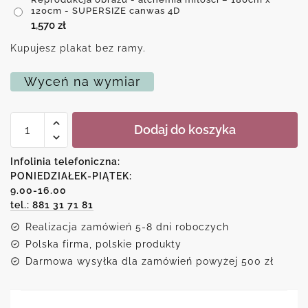
120cm - SUPERSIZE canwas 4D
1,570
zł
Kupujesz plakat bez ramy.
Wyceń na wymiar
ilość
Dodaj do koszyka
Reprodukcja
obrazu
-
Infolinia telefoniczna:
alchemia
PONIEDZIAŁEK-PIĄTEK:
miłości
9.00-16.00
tel.: 881 31 71 81
Realizacja zamówień 5-8 dni roboczych
Polska firma, polskie produkty
Darmowa wysyłka dla zamówień powyżej 500 zł