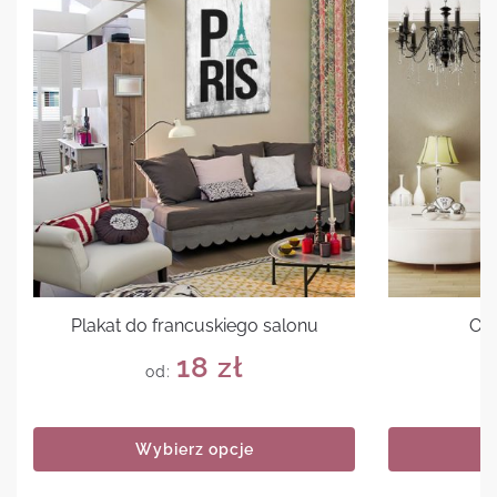
Plakat do francuskiego salonu
Ob
18
zł
od:
Wybierz opcje