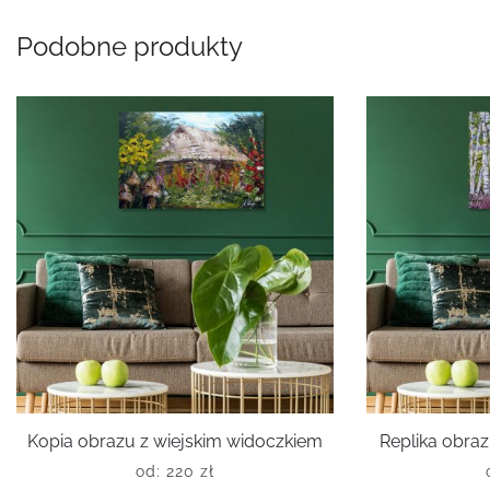
Podobne produkty
Kopia obrazu z wiejskim widoczkiem
Replika obra
od:
220
zł