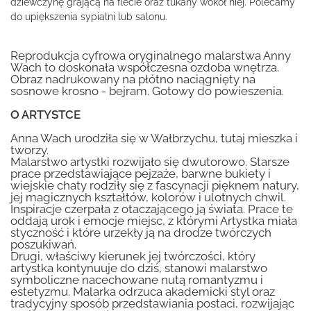
dziewczynę grającą na flecie oraz tukany wokół niej. Polecamy
do upiększenia sypialni lub salonu.
Reprodukcja cyfrowa oryginalnego malarstwa Anny
Wach to doskonała współczesna ozdoba wnętrza.
Obraz nadrukowany na płótno naciągnięty na
sosnowe krosno - bejram. Gotowy do powieszenia.
O ARTYSTCE
Anna Wach urodziła się w Wałbrzychu, tutaj mieszka i
tworzy.
Malarstwo artystki rozwijało się dwutorowo. Starsze
prace przedstawiające pejzaże, barwne bukiety i
wiejskie chaty rodziły się z fascynacji pięknem natury,
jej magicznych kształtów, kolorów i ulotnych chwil.
Inspiracje czerpała z otaczającego ją świata. Prace te
oddają urok i emocje miejsc, z którymi Artystka miała
styczność i które urzekły ją na drodze twórczych
poszukiwań.
Drugi, właściwy kierunek jej twórczości, który
artystka kontynuuje do dziś, stanowi malarstwo
symboliczne nacechowane nutą romantyzmu i
estetyzmu. Malarka odrzuca akademicki styl oraz
tradycyjny sposób przedstawiania postaci, rozwijając