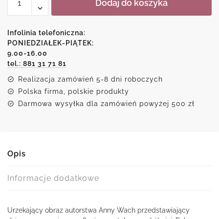
Dodaj do koszyka
Reprodukcja
malarstwa
Anny
Infolinia telefoniczna:
Wach
PONIEDZIAŁEK-PIĄTEK:
9.00-16.00
-
tel.: 881 31 71 81
Melodia
lasu
Realizacja zamówień 5-8 dni roboczych
Polska firma, polskie produkty
Darmowa wysyłka dla zamówień powyżej 500 zł
Opis
Informacje dodatkowe
Urzekający obraz autorstwa Anny Wach przedstawiający