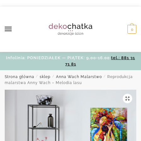
Skip
Skip
to
to
navigation
content
0
Infolinia: PONIEDZIAŁEK — PIĄTEK: 9.00-16.00
tel.: 881 31
71 81
Strona główna
/
sklep
/
Anna Wach Malarstwo
/
Reprodukcja
malarstwa Anny Wach – Melodia lasu