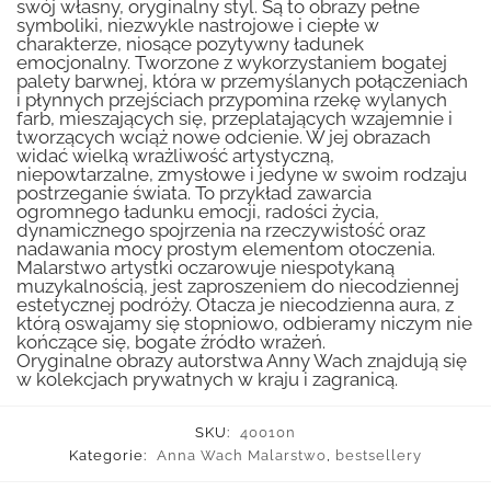
swój własny, oryginalny styl. Są to obrazy pełne
symboliki, niezwykle nastrojowe i ciepłe w
charakterze, niosące pozytywny ładunek
emocjonalny. Tworzone z wykorzystaniem bogatej
palety barwnej, która w przemyślanych połączeniach
i płynnych przejściach przypomina rzekę wylanych
farb, mieszających się, przeplatających wzajemnie i
tworzących wciąż nowe odcienie. W jej obrazach
widać wielką wrażliwość artystyczną,
niepowtarzalne, zmysłowe i jedyne w swoim rodzaju
postrzeganie świata. To przykład zawarcia
ogromnego ładunku emocji, radości życia,
dynamicznego spojrzenia na rzeczywistość oraz
nadawania mocy prostym elementom otoczenia.
Malarstwo artystki oczarowuje niespotykaną
muzykalnością, jest zaproszeniem do niecodziennej
estetycznej podróży. Otacza je niecodzienna aura, z
którą oswajamy się stopniowo, odbieramy niczym nie
kończące się, bogate źródło wrażeń.
Oryginalne obrazy autorstwa Anny Wach znajdują się
w kolekcjach prywatnych w kraju i zagranicą.
SKU:
40010n
Kategorie:
Anna Wach Malarstwo
,
bestsellery