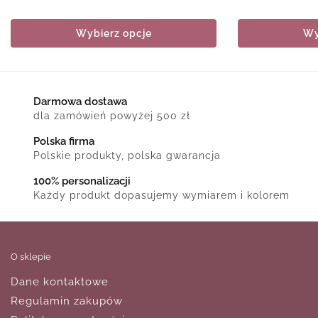
Wybierz opcje
Wy
Darmowa dostawa
dla zamówień powyżej 500 zł
Polska firma
Polskie produkty, polska gwarancja
100% personalizacji
Każdy produkt dopasujemy wymiarem i kolorem
O sklepie
Dane kontaktowe
Regulamin zakupów