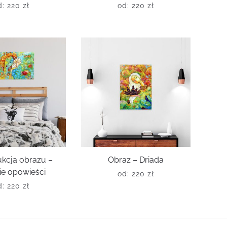
d:
220
zł
od:
220
zł
kcja obrazu –
Obraz – Driada
ie opowieści
od:
220
zł
d:
220
zł