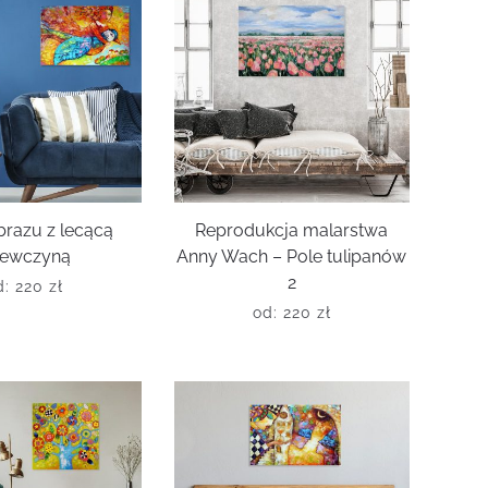
brazu z lecącą
Reprodukcja malarstwa
iewczyną
Anny Wach – Pole tulipanów
2
d:
220
zł
od:
220
zł