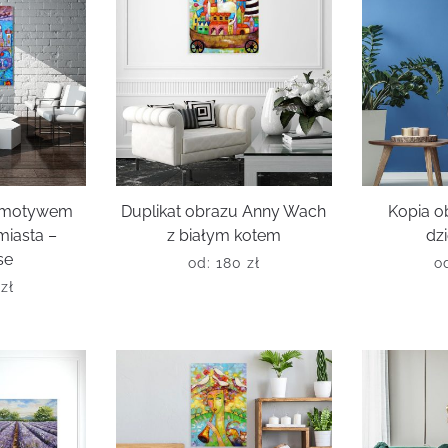
z motywem
Duplikat obrazu Anny Wach
Kopia o
miasta –
z białym kotem
dz
se
od:
180
zł
o
0
zł