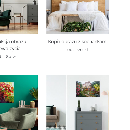
kcja obrazu –
Kopia obrazu z kochankami
ewo życia
od:
220
zł
d:
180
zł