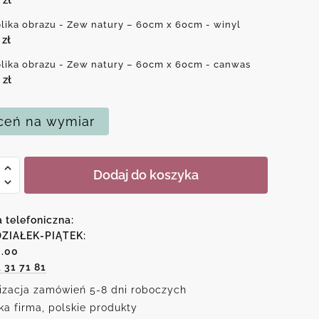
lika obrazu - Zew natury – 60cm x 60cm - winyl
0
zł
lika obrazu - Zew natury – 60cm x 60cm - canwas
0
zł
eń na wymiar
Dodaj do koszyka
a
u
a telefoniczna:
ZIAŁEK-PIĄTEK:
6.00
1 31 71 81
izacja zamówień 5-8 dni roboczych
ka firma, polskie produkty