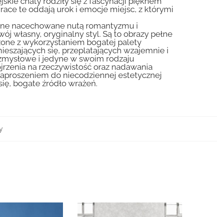
skie chaty rodziły się z fascynacji pięknem
Prace te oddają urok i emocje miejsc, z którymi
liczne nacechowane nutą romantyzmu i
ój własny, oryginalny styl. Są to obrazy pełne
zone z wykorzystaniem bogatej palety
ieszających się, przeplatających wzajemnie i
 zmysłowe i jedyne w swoim rodzaju
jrzenia na rzeczywistość oraz nadawania
zaproszeniem do niecodziennej estetycznej
się, bogate źródło wrażeń.
y