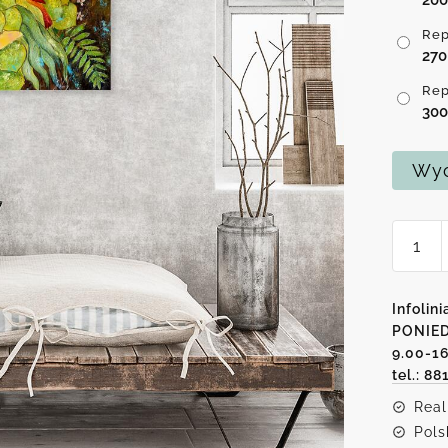
Rep
27
Rep
30
Wyc
ilość
Replik
obraz
-
Infolini
Zew
PONIED
9.00-1
natury
tel.: 88
Real
Pols