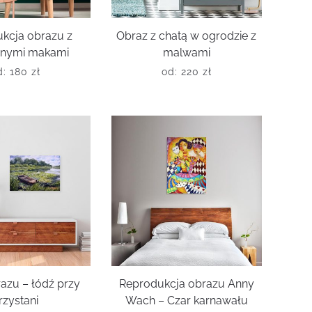
kcja obrazu z
Obraz z chatą w ogrodzie z
nymi makami
malwami
d:
180
zł
od:
220
zł
azu – łódź przy
Reprodukcja obrazu Anny
rzystani
Wach – Czar karnawału