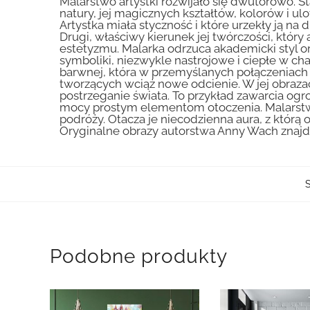
Malarstwo artystki rozwijało się dwutorowo. St
natury, jej magicznych kształtów, kolorów i ulo
Artystka miała styczność i które urzekły ją n
Drugi, właściwy kierunek jej twórczości, któ
estetyzmu. Malarka odrzuca akademicki styl ora
symboliki, niezwykle nastrojowe i ciepłe w c
barwnej, która w przemyślanych połączeniach 
tworzących wciąż nowe odcienie. W jej obraza
postrzeganie świata. To przykład zawarcia og
mocy prostym elementom otoczenia. Malarstwo
podróży. Otacza je niecodzienna aura, z którą
Oryginalne obrazy autorstwa Anny Wach znajduj
Podobne produkty