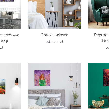
 lawendowe
Obraz – wiosna
Reprodu
ansji
Drz
od:
220
zł
0
zł
o