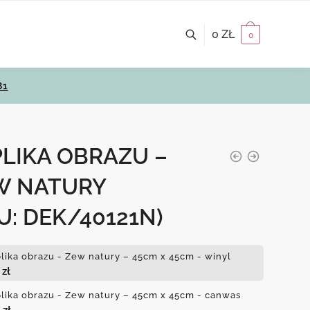
0
ZŁ
0
81
LIKA OBRAZU –
W NATURY
U: DEK/40121N)
lika obrazu - Zew natury – 45cm x 45cm - winyl
0
zł
lika obrazu - Zew natury – 45cm x 45cm - canwas
0
zł