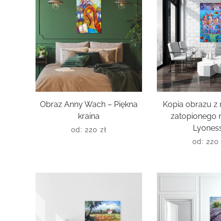
Obraz Anny Wach – Piękna
Kopia obrazu 
kraina
zatopionego 
Lyones
od:
220
zł
od:
22