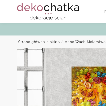
Skip
Skip
to
to
navigation
content
I
Strona główna
sklep
Anna Wach Malarstwo
/
/