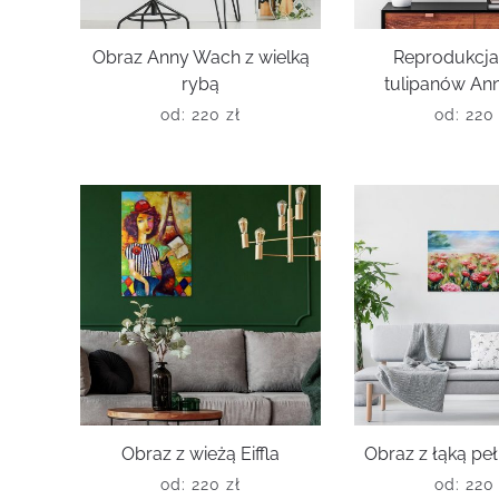
Obraz Anny Wach z wielką
Reprodukcja
rybą
tulipanów An
od:
220
zł
od:
22
Obraz z wieżą Eiffla
Obraz z łąką p
od:
220
zł
od:
22