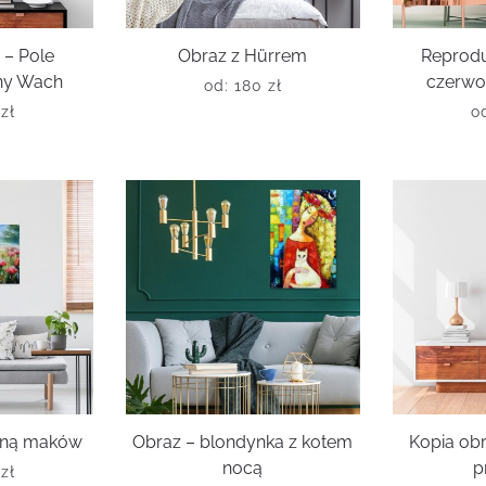
 – Pole
Obraz z Hürrem
Reprodu
ny Wach
czerwo
od:
180
zł
0
zł
o
ełną maków
Obraz – blondynka z kotem
Kopia obr
nocą
p
0
zł