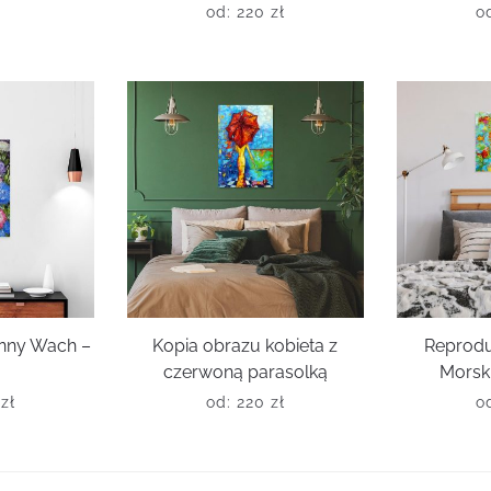
od:
220
zł
o
Anny Wach –
Kopia obrazu kobieta z
Reprodu
czerwoną parasolką
Morsk
0
zł
od:
220
zł
o