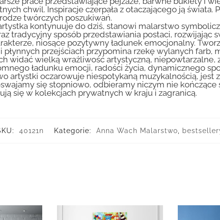
arsze prace przedstawiające pejzaże, barwne bukiety i wiej
tnych chwil. Inspiracje czerpała z otaczającego ją świata. 
a drodze twórczych poszukiwań.
ry artystka kontynuuje do dziś, stanowi malarstwo symbo
z tradycyjny sposób przedstawiania postaci, rozwijając sw
harakterze, niosące pozytywny ładunek emocjonalny. Twor
i płynnych przejściach przypomina rzekę wylanych farb, m
ch widać wielką wrażliwość artystyczną, niepowtarzalne,
romnego ładunku emocji, radości życia, dynamicznego spo
 artystki oczarowuje niespotykaną muzykalnością, jest 
 oswajamy się stopniowo, odbieramy niczym nie kończące 
ą się w kolekcjach prywatnych w kraju i zagranicą.
SKU:
40121n
Kategorie:
Anna Wach Malarstwo
,
bestseller