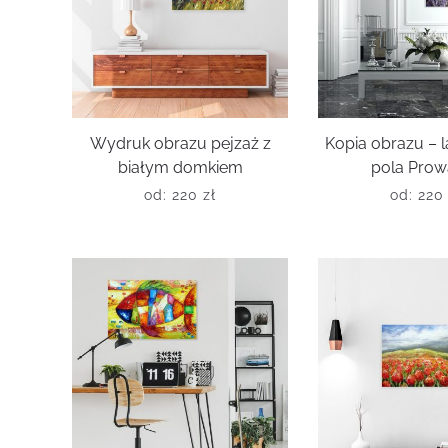
Wydruk obrazu pejzaż z
Kopia obrazu –
białym domkiem
pola Prow
od:
220
zł
od:
22