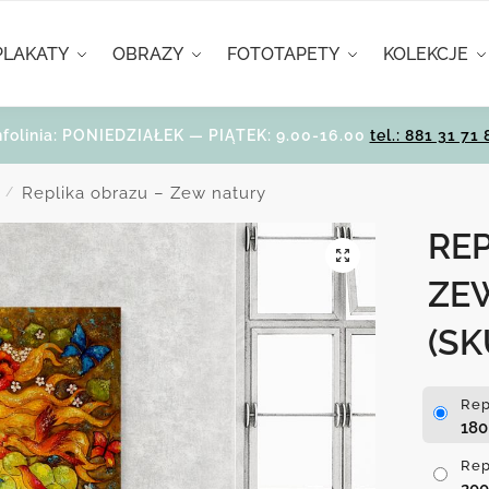
PLAKATY
OBRAZY
FOTOTAPETY
KOLEKCJE
nfolinia: PONIEDZIAŁEK — PIĄTEK: 9.00-16.00
tel.: 881 31 71 
Replika obrazu – Zew natury
/
REP
ZE
(SK
Rep
18
Rep
20