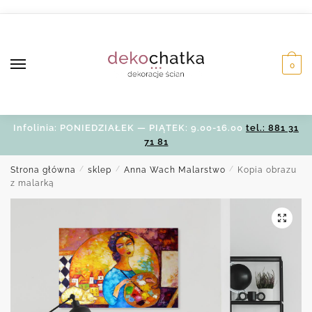
Skip
Skip
to
to
navigation
content
0
Infolinia: PONIEDZIAŁEK — PIĄTEK: 9.00-16.00
tel.: 881 31
71 81
Strona główna
/
sklep
/
Anna Wach Malarstwo
/
Kopia obrazu
z malarką