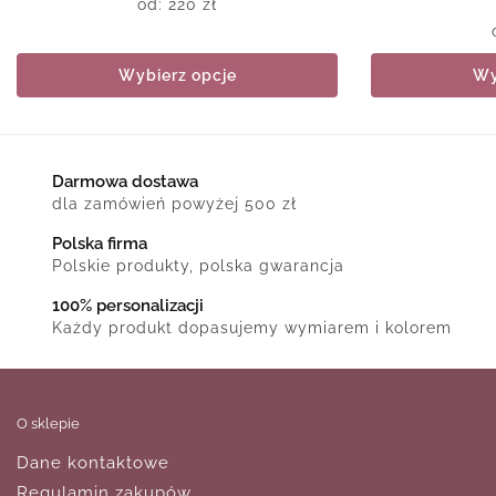
od:
220
zł
Wybierz opcje
Wy
Darmowa dostawa
dla zamówień powyżej 500 zł
Polska firma
Polskie produkty, polska gwarancja
100% personalizacji
Każdy produkt dopasujemy wymiarem i kolorem
O sklepie
Dane kontaktowe
Regulamin zakupów