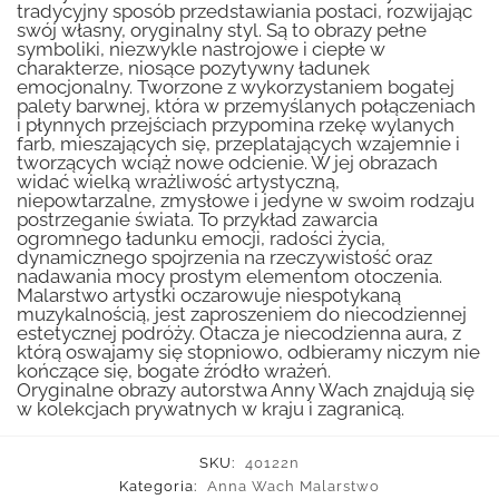
tradycyjny sposób przedstawiania postaci, rozwijając
swój własny, oryginalny styl. Są to obrazy pełne
symboliki, niezwykle nastrojowe i ciepłe w
charakterze, niosące pozytywny ładunek
emocjonalny. Tworzone z wykorzystaniem bogatej
palety barwnej, która w przemyślanych połączeniach
i płynnych przejściach przypomina rzekę wylanych
farb, mieszających się, przeplatających wzajemnie i
tworzących wciąż nowe odcienie. W jej obrazach
widać wielką wrażliwość artystyczną,
niepowtarzalne, zmysłowe i jedyne w swoim rodzaju
postrzeganie świata. To przykład zawarcia
ogromnego ładunku emocji, radości życia,
dynamicznego spojrzenia na rzeczywistość oraz
nadawania mocy prostym elementom otoczenia.
Malarstwo artystki oczarowuje niespotykaną
muzykalnością, jest zaproszeniem do niecodziennej
estetycznej podróży. Otacza je niecodzienna aura, z
którą oswajamy się stopniowo, odbieramy niczym nie
kończące się, bogate źródło wrażeń.
Oryginalne obrazy autorstwa Anny Wach znajdują się
w kolekcjach prywatnych w kraju i zagranicą.
SKU:
40122n
Kategoria:
Anna Wach Malarstwo