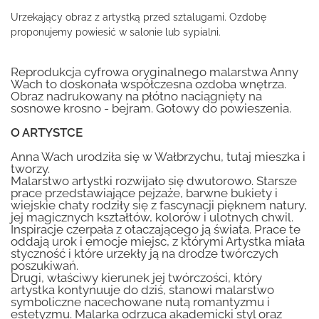
Urzekający obraz z artystką przed sztalugami. Ozdobę
proponujemy powiesić w salonie lub sypialni.
Reprodukcja cyfrowa oryginalnego malarstwa Anny
Wach to doskonała współczesna ozdoba wnętrza.
Obraz nadrukowany na płótno naciągnięty na
sosnowe krosno - bejram. Gotowy do powieszenia.
O ARTYSTCE
Anna Wach urodziła się w Wałbrzychu, tutaj mieszka i
tworzy.
Malarstwo artystki rozwijało się dwutorowo. Starsze
prace przedstawiające pejzaże, barwne bukiety i
wiejskie chaty rodziły się z fascynacji pięknem natury,
jej magicznych kształtów, kolorów i ulotnych chwil.
Inspiracje czerpała z otaczającego ją świata. Prace te
oddają urok i emocje miejsc, z którymi Artystka miała
styczność i które urzekły ją na drodze twórczych
poszukiwań.
Drugi, właściwy kierunek jej twórczości, który
artystka kontynuuje do dziś, stanowi malarstwo
symboliczne nacechowane nutą romantyzmu i
estetyzmu. Malarka odrzuca akademicki styl oraz