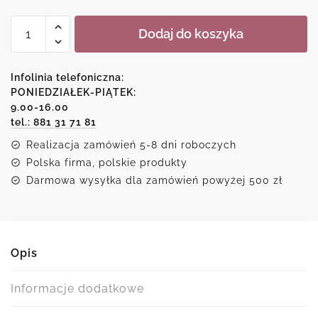
ilość
Dodaj do koszyka
Kopia
obrazu
z
Infolinia telefoniczna:
malarką
PONIEDZIAŁEK-PIĄTEK:
9.00-16.00
tel.: 881 31 71 81
Realizacja zamówień 5-8 dni roboczych
Polska firma, polskie produkty
Darmowa wysyłka dla zamówień powyżej 500 zł
Opis
Informacje dodatkowe