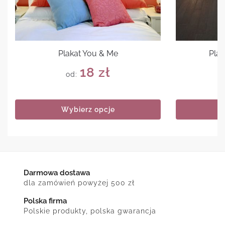
Plakat You & Me
Plak
18
zł
od:
Wybierz opcje
Darmowa dostawa
dla zamówień powyżej 500 zł
Polska firma
Polskie produkty, polska gwarancja