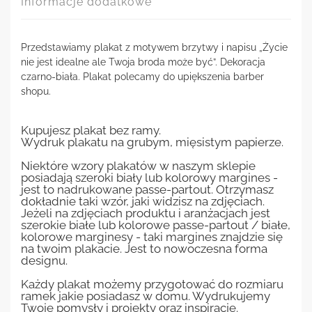
Informacje dodatkowe
Przedstawiamy plakat z motywem brzytwy i napisu „Życie
nie jest idealne ale Twoja broda może być”. Dekoracja
czarno-biała. Plakat polecamy do upiększenia barber
shopu.
Kupujesz plakat bez ramy.
Wydruk plakatu na grubym, mięsistym papierze.
Niektóre wzory plakatów w naszym sklepie
posiadają szeroki biały lub kolorowy margines -
jest to nadrukowane passe-partout. Otrzymasz
dokładnie taki wzór, jaki widzisz na zdjęciach.
Jeżeli na zdjęciach produktu i aranżacjach jest
szerokie białe lub kolorowe passe-partout / białe,
kolorowe marginesy - taki margines znajdzie się
na twoim plakacie. Jest to nowoczesna forma
designu.
Każdy plakat możemy przygotować do rozmiaru
ramek jakie posiadasz w domu. Wydrukujemy
Twoje pomysły i projekty oraz inspiracje.