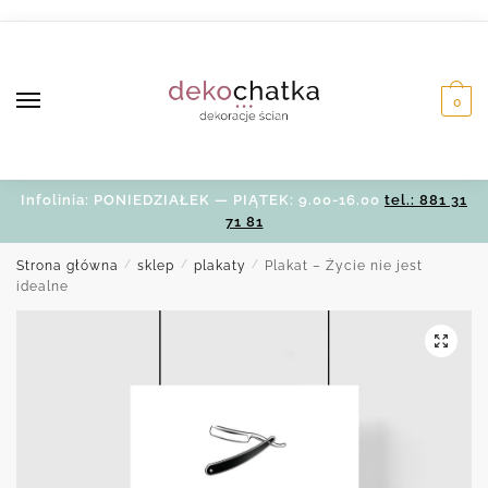
Skip
Skip
to
to
navigation
content
0
Infolinia: PONIEDZIAŁEK — PIĄTEK: 9.00-16.00
tel.: 881 31
71 81
Strona główna
/
sklep
/
plakaty
/
Plakat – Życie nie jest
idealne