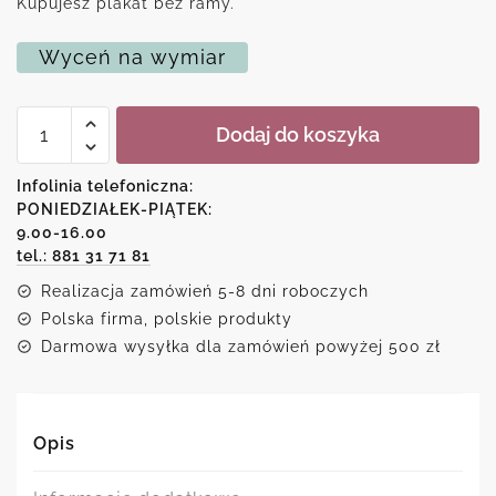
Kupujesz plakat bez ramy.
Wyceń na wymiar
ilość
Dodaj do koszyka
Plakat
-
Życie
Infolinia telefoniczna:
nie
PONIEDZIAŁEK-PIĄTEK:
jest
9.00-16.00
idealne
tel.: 881 31 71 81
Realizacja zamówień 5-8 dni roboczych
Polska firma, polskie produkty
Darmowa wysyłka dla zamówień powyżej 500 zł
Opis