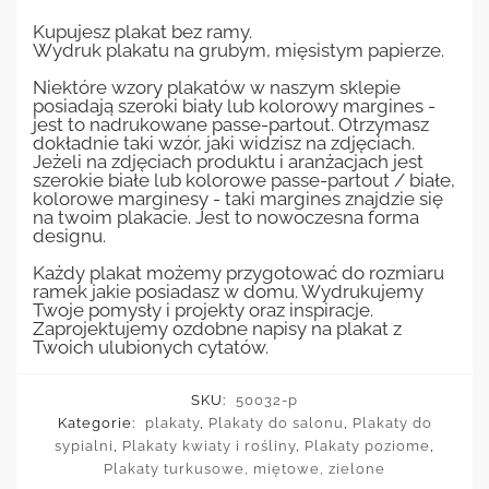
Kupujesz plakat bez ramy.
Wydruk plakatu na grubym, mięsistym papierze.
Niektóre wzory plakatów w naszym sklepie
posiadają szeroki biały lub kolorowy margines -
jest to nadrukowane passe-partout. Otrzymasz
dokładnie taki wzór, jaki widzisz na zdjęciach.
Jeżeli na zdjęciach produktu i aranżacjach jest
szerokie białe lub kolorowe passe-partout / białe,
kolorowe marginesy - taki margines znajdzie się
na twoim plakacie. Jest to nowoczesna forma
designu.
Każdy plakat możemy przygotować do rozmiaru
ramek jakie posiadasz w domu. Wydrukujemy
Twoje pomysły i projekty oraz inspiracje.
Zaprojektujemy ozdobne napisy na plakat z
Twoich ulubionych cytatów.
SKU:
50032-p
Kategorie:
plakaty
,
Plakaty do salonu
,
Plakaty do
sypialni
,
Plakaty kwiaty i rośliny
,
Plakaty poziome
,
Plakaty turkusowe, miętowe, zielone