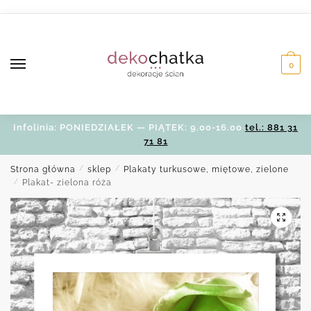
Skip
Skip
to
to
navigation
content
0
Infolinia: PONIEDZIAŁEK — PIĄTEK: 9.00-16.00
tel.: 881 31
71 81
Strona główna
/
sklep
/
Plakaty turkusowe, miętowe, zielone
/
Plakat- zielona róża