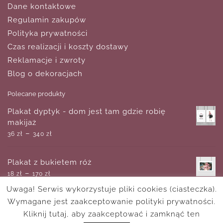
Dane kontaktowe
Regulamin zakupów
Polityka prywatności
Czas realizacji i koszty dostawy
Reklamacje i zwroty
Blog o dekoracjach
Polecane produkty
Plakat dyptyk - dom jest tam gdzie robię
makijaż
–
36
zł
340
zł
Plakat z bukietem róż
–
18
zł
170
zł
Uwaga! Serwis wykorzystuje pliki cookies (ciasteczka).
Wymagane jest zaakceptowanie polityki prywatności.
Plakat z motywem tropikalnych liści
–
Kliknij tutaj, aby zaakceptować i zamknąć ten
18
zł
170
zł