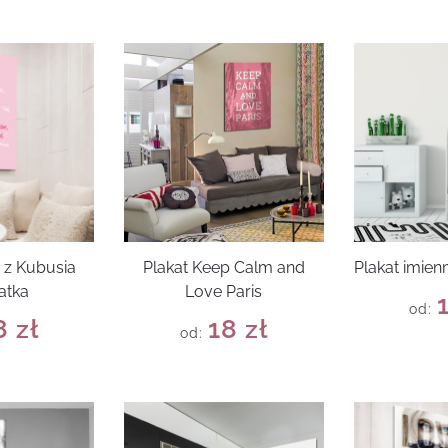
 z Kubusia
Plakat Keep Calm and
Plakat imien
atka
Love Paris
od:
8
zł
18
zł
od: