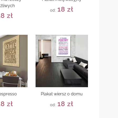
żliwych
18
zł
od:
18
zł
 espresso
Plakat wiersz o domu
18
zł
18
zł
od: