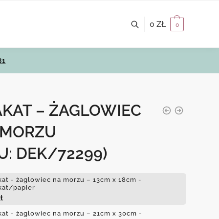
0
ZŁ
0
81
AKAT – ŻAGLOWIEC
 MORZU
U: DEK/72299)
kat - żaglowiec na morzu – 13cm x 18cm -
kat/papier
ł
kat - żaglowiec na morzu – 21cm x 30cm -