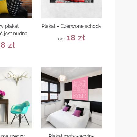
y plakat
Plakat – Czerwone schody
ć jest nudna
18
zł
od:
18
zł
e ma rzeczy
Plakat motywacyjny