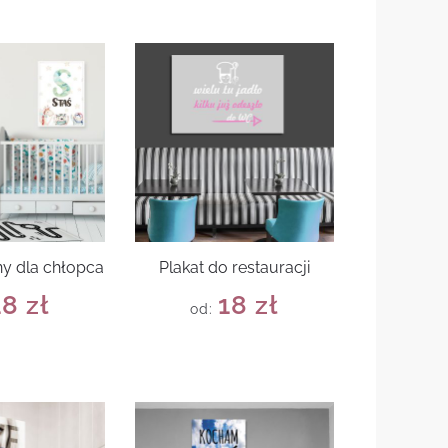
ny dla chłopca
Plakat do restauracji
18
zł
18
zł
od: