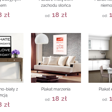
sem
zachodu słońca
niemo
8
zł
18
zł
od:
od:
no-biały z
Plakat marzenia
Plakat
ncją
18
zł
od:
od:
8
zł