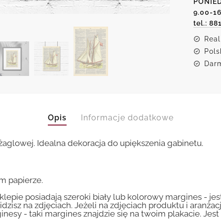
PONIED
morzu
9.00-1
tel.: 88
Real
Pols
Darm
Opis
Informacje dodatkowe
żaglowej. Idealna dekoracja do upiększenia gabinetu.
m papierze.
lepie posiadają szeroki biały lub kolorowy margines - je
idzisz na zdjęciach. Jeżeli na zdjęciach produktu i aranżac
inesy - taki margines znajdzie się na twoim plakacie. Je