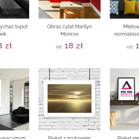
łychać tupot
Obraz cytat Marilyn
Miętow
pek
Monroe
normalnoś
8
zł
18
zł
od:
od:
tywacyjnym
Plakat z motywem
Plakat ni