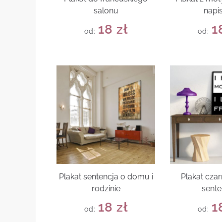
salonu
napi
18
zł
1
od:
od:
Plakat sentencja o domu i
Plakat czar
rodzinie
sente
18
zł
1
od:
od: