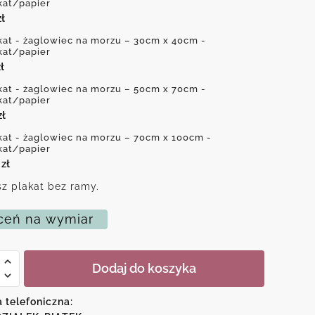
kat/papier
zł
kat - żaglowiec na morzu – 30cm x 40cm -
kat/papier
ł
kat - żaglowiec na morzu – 50cm x 70cm -
kat/papier
zł
kat - żaglowiec na morzu – 70cm x 100cm -
kat/papier
0
zł
z plakat bez ramy.
eń na wymiar
Dodaj do koszyka
iec
a telefoniczna: