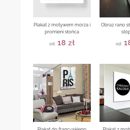
Plakat z motywem morza i
Obraz rano s
promieni słońca
stó
18
zł
1
od:
od:
Plakat do francuskiego
Plakat z mo