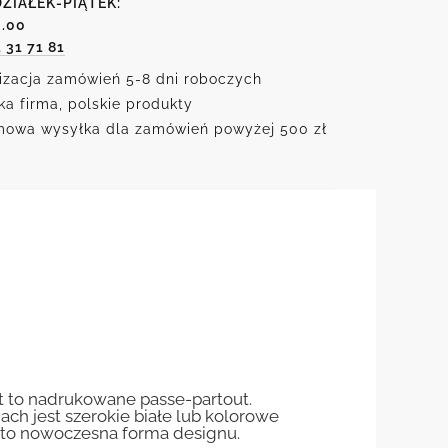
ZIAŁEK-PIĄTEK:
6.00
1 31 71 81
izacja zamówień 5-8 dni roboczych
ka firma, polskie produkty
owa wysyłka dla zamówień powyżej 500 zł
st to nadrukowane passe-partout.
jach jest szerokie białe lub kolorowe
st to nowoczesna forma designu.