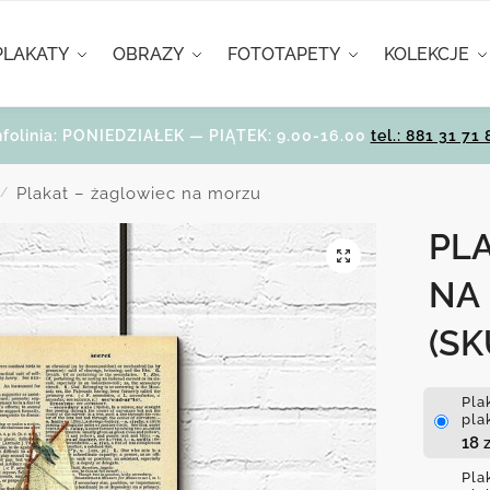
PLAKATY
OBRAZY
FOTOTAPETY
KOLEKCJE
nfolinia: PONIEDZIAŁEK — PIĄTEK: 9.00-16.00
tel.: 881 31 71 
Plakat – żaglowiec na morzu
/
PL
NA
(SK
Pla
pla
18
z
Pla