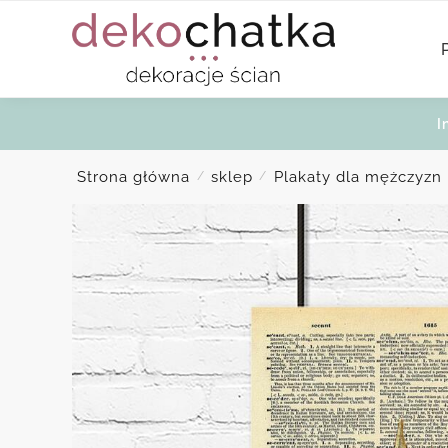
Skip
Skip
to
to
navigation
content
I
Strona główna
sklep
Plakaty dla mężczyzn
/
/