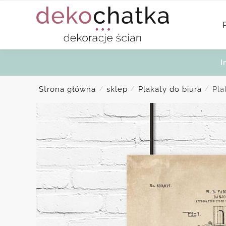
Skip
Skip
to
to
navigation
content
I
Strona główna
sklep
Plakaty do biura
Pla
/
/
/