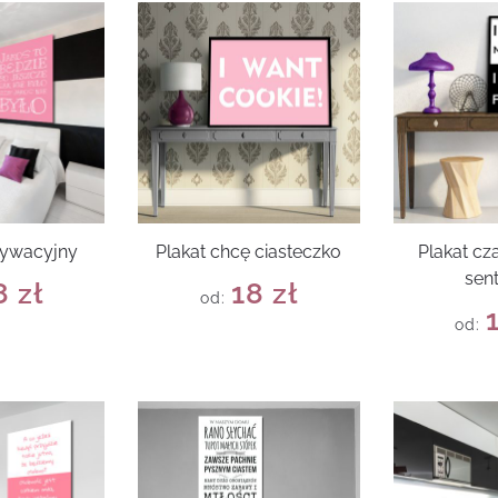
tywacyjny
Plakat chcę ciasteczko
Plakat cz
sen
8
zł
18
zł
od:
od: