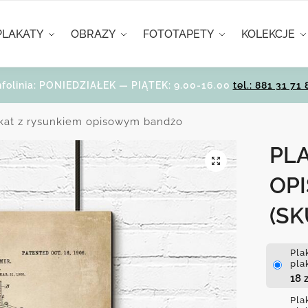
PLAKATY
OBRAZY
FOTOTAPETY
KOLEKCJE
nfolinia: PONIEDZIAŁEK — PIĄTEK: 9.00-16.00
tel.: 881 31 71 
kat z rysunkiem opisowym bandżo
PL
OP
(SK
Pla
pla
18
z
Pla