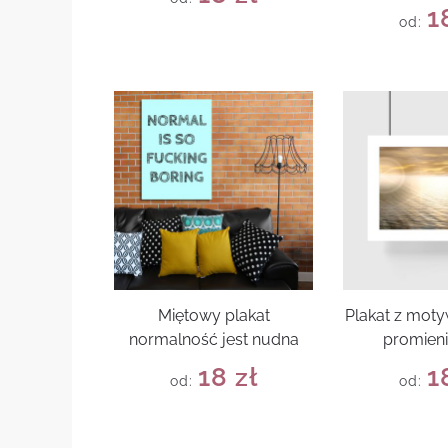
1
od:
Miętowy plakat
Plakat z mot
normalność jest nudna
promieni
18
zł
1
od:
od: