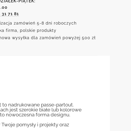
ZIAŁEK-PIĄTEK:
6.00
1 31 71 81
izacja zamówień 5-8 dni roboczych
ka firma, polskie produkty
owa wysyłka dla zamówień powyżej 500 zł
st to nadrukowane passe-partout.
jach jest szerokie białe lub kolorowe
st to nowoczesna forma designu.
woje pomysły i projekty oraz