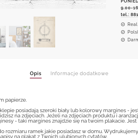
PONIED
bandżo
9.00-1
tel.: 88
Real
Pols
Darm
Opis
Informacje dodatkowe
m papierze.
lepie posiadają szeroki biały lub kolorowy margines - je
idzisz na zdjęciach. Jeżeli na zdjęciach produktu i aranżac
inesy - taki margines znajdzie się na twoim plakacie. Je
 rozmiaru ramek jakie posiadasz w domu. Wydrukujemy T
apisy na plakat z Twoich ulubionych cytatów.