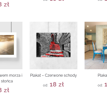
8
zł
ywem morza i
Plakat – Czerwone schody
Plak
 słońca
18
zł
od:
od:
8
zł