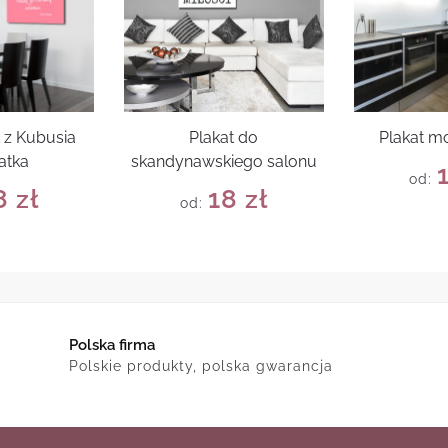
t z Kubusia
Plakat do
Plakat m
atka
skandynawskiego salonu
od:
8
zł
18
zł
od:
Polska firma
Polskie produkty, polska gwarancja