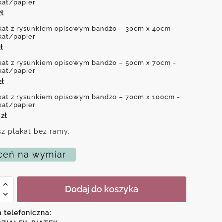
kat/papier
zł
kat z rysunkiem opisowym bandżo – 30cm x 40cm -
kat/papier
ł
kat z rysunkiem opisowym bandżo – 50cm x 70cm -
kat/papier
zł
kat z rysunkiem opisowym bandżo – 70cm x 100cm -
kat/papier
0
zł
z plakat bez ramy.
eń na wymiar
Dodaj do koszyka
iem
a telefoniczna:
ym