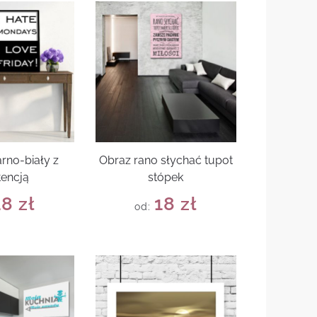
arno-biały z
Obraz rano słychać tupot
tencją
stópek
18
zł
18
zł
od: