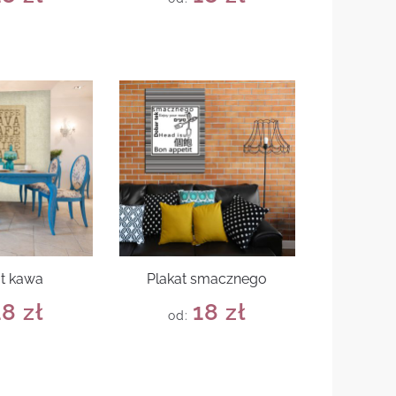
at kawa
Plakat smacznego
18
zł
18
zł
od: