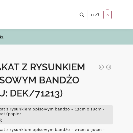
0
ZŁ
0
81
AKAT Z RYSUNKIEM
ISOWYM BANDŻO
U: DEK/71213)
kat z rysunkiem opisowym bandżo – 13cm x 18cm -
kat/papier
ł
kat z rysunkiem opisowym bandżo – 21cm x 30cm -