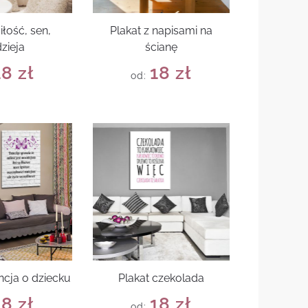
iłość, sen,
Plakat z napisami na
zieja
ścianę
18
zł
18
zł
od:
ncja o dziecku
Plakat czekolada
18
zł
18
zł
od: