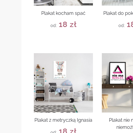
Plakat kocham spać
Plakat do po
18
zł
1
od:
od:
Plakat z metryczką Ignasia
Plakat nie
niemoż
18
zł
od: