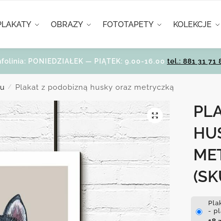
PLAKATY
OBRAZY
FOTOTAPETY
KOLEKCJE
nfolinia: PONIEDZIAŁEK — PIĄTEK: 9.00-16.00
tel.: 881 31 71 
ju
Plakat z podobizną husky oraz metryczką
/
PL
HU
ME
(SK
Pla
- p