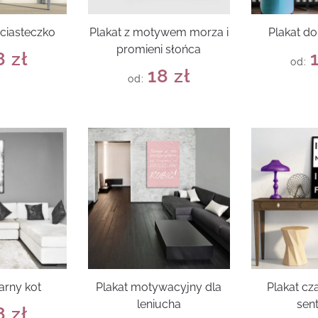
 ciasteczko
Plakat z motywem morza i
Plakat do
promieni słońca
8
zł
od:
18
zł
od:
arny kot
Plakat motywacyjny dla
Plakat cz
leniucha
sen
8
zł