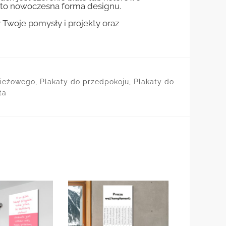
st to nowoczesna forma designu.
woje pomysły i projekty oraz
zieżowego
,
Plakaty do przedpokoju
,
Plakaty do
ta