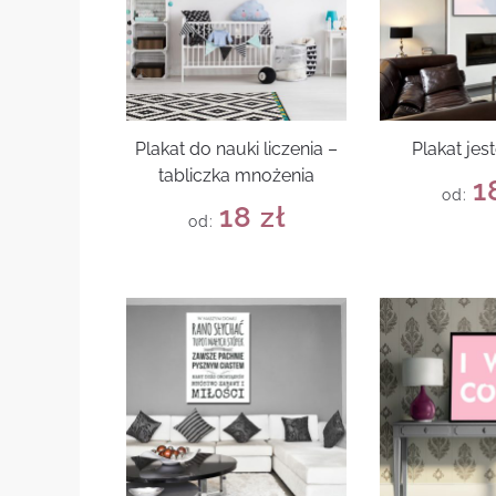
Plakat do nauki liczenia –
Plakat jes
tabliczka mnożenia
1
od:
18
zł
od: