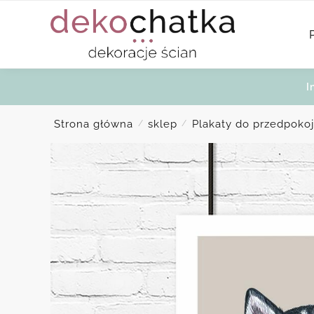
Skip
Skip
to
to
navigation
content
I
Strona główna
sklep
Plakaty do przedpoko
/
/