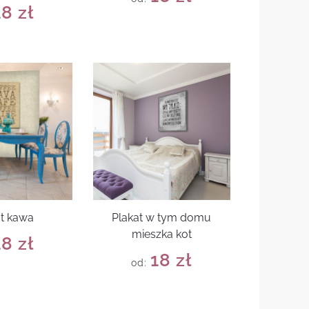
18
zł
at kawa
Plakat w tym domu
mieszka kot
18
zł
18
zł
od: