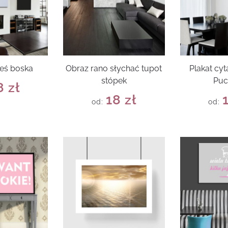
teś boska
Obraz rano słychać tupot
Plakat cyt
stópek
Puc
8
zł
18
zł
od:
od: