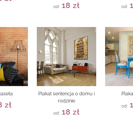
18
zł
od:
od:
kaseta
Plakat sentencja o domu i
Plak
rodzinie
8
zł
od:
18
zł
od: