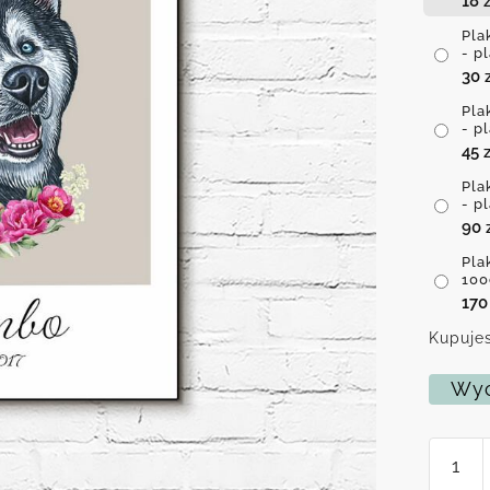
18
z
Pla
- p
30
Pla
- p
45
z
Pla
- p
90
Pla
100
17
Kupujes
Wyc
ilość
Plakat
z