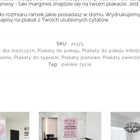
inesy - taki margines znajdzie się na twoim plakacie. Je
 rozmiaru ramek jakie posiadasz w domu. Wydrukujemy T
apisy na plakat z Twoich ulubionych cytatów.
SKU:
72373
y dla mężczyzn
,
Plakaty do pokoju
,
Plakaty do pokoju młod
alonu
,
Plakaty do sypialni
,
Plakaty pionowe
,
Plakaty zwierzę
Tag:
pieskie życie