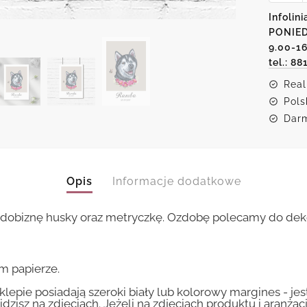
podobi
Infolini
husky
PONIED
oraz
metryc
9.00-1
tel.: 88
Real
Pols
Darm
Opis
Informacje dodatkowe
odobiznę husky oraz metryczkę. Ozdobę polecamy do deko
m papierze.
lepie posiadają szeroki biały lub kolorowy margines - je
idzisz na zdjęciach. Jeżeli na zdjęciach produktu i aranżac