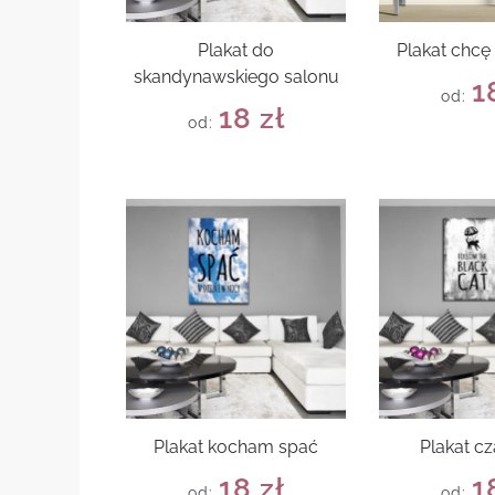
Plakat do
Plakat chcę
skandynawskiego salonu
1
od:
18
zł
od:
Plakat kocham spać
Plakat cz
18
zł
1
od:
od: