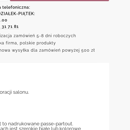
zną
a telefoniczna:
ZIAŁEK-PIĄTEK:
zką
6.00
1 31 71 81
izacja zamówień 5-8 dni roboczych
ka firma, polskie produkty
owa wysyłka dla zamówień powyżej 500 zł
racji salonu.
st to nadrukowane passe-partout.
jach jest szerokie białe lub kolorowe