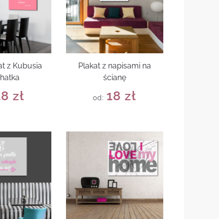
at z Kubusia
Plakat z napisami na
hatka
ścianę
18
zł
18
zł
od: