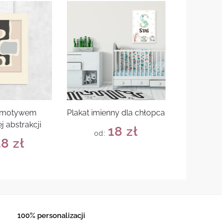
z motywem
Plakat imienny dla chłopca
j abstrakcji
18
zł
od:
18
zł
100% personalizacji