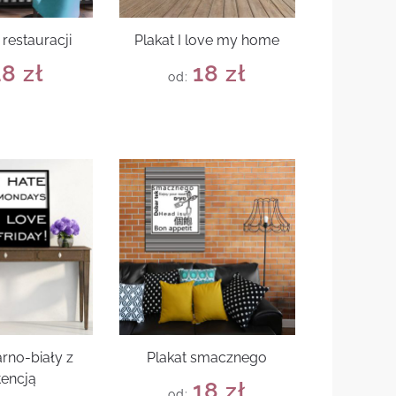
 restauracji
Plakat I love my home
18
zł
18
zł
od:
arno-biały z
Plakat smacznego
tencją
18
zł
od: