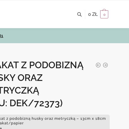
0
ZŁ
0
81
AKAT Z PODOBIZNĄ
SKY ORAZ
TRYCZKĄ
U: DEK/72373)
kat z podobizną husky oraz metryczką – 13cm x 18cm
lakat/papier