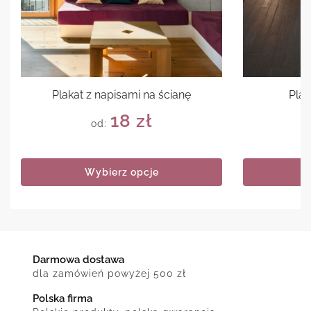
Plakat z napisami na ścianę
Plak
18
zł
od:
Wybierz opcje
Darmowa dostawa
dla zamówień powyżej 500 zł
Polska firma