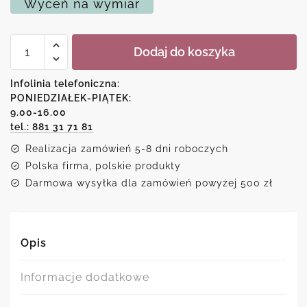
Wyceń na wymiar
ilość
Dodaj do koszyka
Plakat
z
patentem
Infolinia telefoniczna:
na
PONIEDZIAŁEK-PIĄTEK:
aparat
9.00-16.00
fotograficzny
tel.: 881 31 71 81
Realizacja zamówień 5-8 dni roboczych
Polska firma, polskie produkty
Darmowa wysyłka dla zamówień powyżej 500 zł
Opis
Informacje dodatkowe