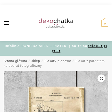
Skip
Skip
to
to
navigation
content
0
Infolinia: PONIEDZIAŁEK — PIĄTEK: 9.00-16.00
tel.: 881 31
71 81
Strona główna
/
sklep
/
Plakaty pionowe
/
Plakat z patentem
na aparat fotograficzny