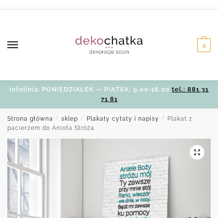
Skip
Skip
to
to
navigation
content
0
Infolinia: PONIEDZIAŁEK — PIĄTEK: 9.00-16.00
tel.: 881 31
71 81
Strona główna
/
sklep
/
Plakaty cytaty i napisy
/
Plakat z
pacierzem do Anioła Stróża