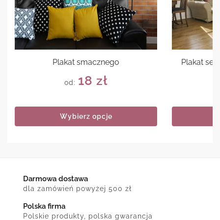
Plakat smacznego
Plakat sen
18
zł
od:
Wybierz opcje
Darmowa dostawa
dla zamówień powyżej 500 zł
Polska firma
Polskie produkty, polska gwarancja