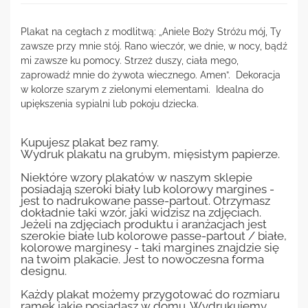
Plakat na cegłach z modlitwą: „Aniele Boży Stróżu mój, Ty
zawsze przy mnie stój. Rano wieczór, we dnie, w nocy, bądź
mi zawsze ku pomocy. Strzeż duszy, ciała mego,
zaprowadź mnie do żywota wiecznego. Amen”. Dekoracja
w kolorze szarym z zielonymi elementami. Idealna do
upiększenia sypialni lub pokoju dziecka.
Kupujesz plakat bez ramy.
Wydruk plakatu na grubym, mięsistym papierze.
Niektóre wzory plakatów w naszym sklepie
posiadają szeroki biały lub kolorowy margines -
jest to nadrukowane passe-partout. Otrzymasz
dokładnie taki wzór, jaki widzisz na zdjęciach.
Jeżeli na zdjęciach produktu i aranżacjach jest
szerokie białe lub kolorowe passe-partout / białe,
kolorowe marginesy - taki margines znajdzie się
na twoim plakacie. Jest to nowoczesna forma
designu.
Każdy plakat możemy przygotować do rozmiaru
ramek jakie posiadasz w domu. Wydrukujemy