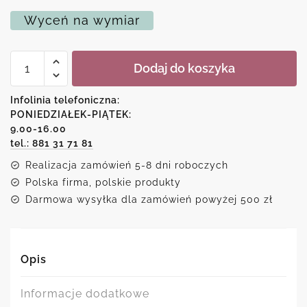
Wyceń na wymiar
ilość
Dodaj do koszyka
Plakat
z
pacierzem
Infolinia telefoniczna:
do
PONIEDZIAŁEK-PIĄTEK:
Anioła
9.00-16.00
Stróża
tel.: 881 31 71 81
Realizacja zamówień 5-8 dni roboczych
Polska firma, polskie produkty
Darmowa wysyłka dla zamówień powyżej 500 zł
Opis
Informacje dodatkowe