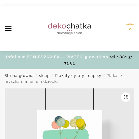
Skip
Skip
to
to
navigation
content
0
Infolinia: PONIEDZIAŁEK — PIĄTEK: 9.00-16.00
tel.: 881 31
71 81
Strona główna
/
sklep
/
Plakaty cytaty i napisy
/
Plakat z
myszką i imieniem dziecka