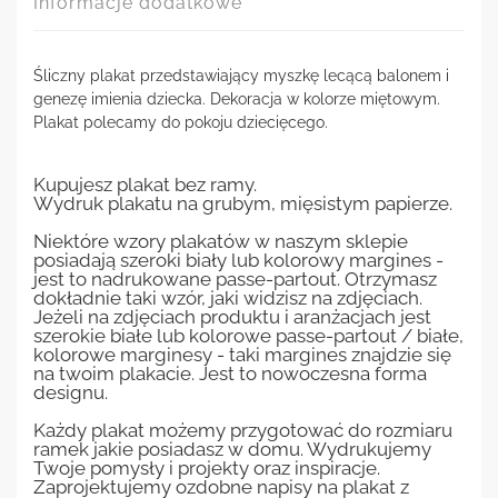
Informacje dodatkowe
Śliczny plakat przedstawiający myszkę lecącą balonem i
genezę imienia dziecka. Dekoracja w kolorze miętowym.
Plakat polecamy do pokoju dziecięcego.
Kupujesz plakat bez ramy.
Wydruk plakatu na grubym, mięsistym papierze.
Niektóre wzory plakatów w naszym sklepie
posiadają szeroki biały lub kolorowy margines -
jest to nadrukowane passe-partout. Otrzymasz
dokładnie taki wzór, jaki widzisz na zdjęciach.
Jeżeli na zdjęciach produktu i aranżacjach jest
szerokie białe lub kolorowe passe-partout / białe,
kolorowe marginesy - taki margines znajdzie się
na twoim plakacie. Jest to nowoczesna forma
designu.
Każdy plakat możemy przygotować do rozmiaru
ramek jakie posiadasz w domu. Wydrukujemy
Twoje pomysły i projekty oraz inspiracje.
Zaprojektujemy ozdobne napisy na plakat z