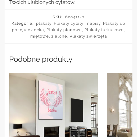
Twoich ulubionych cytatów.
SKU:
620411-p
Kategorie:
plakaty
,
Plakaty cytaty i napisy
,
Plakaty do
pokoju dziecka
,
Plakaty pionowe
,
Plakaty turkusowe,
miętowe, zielone
,
Plakaty zwierzęta
Podobne produkty