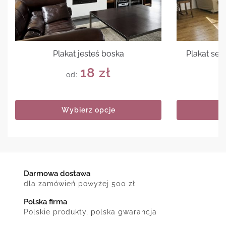
Plakat jesteś boska
Plakat sen
18
zł
od:
Wybierz opcje
Darmowa dostawa
dla zamówień powyżej 500 zł
Polska firma
Polskie produkty, polska gwarancja