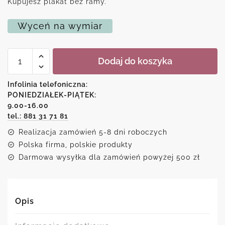
Kupujesz plakat bez ramy.
Wyceń na wymiar
ilość
Dodaj do koszyka
Plakat
z
myszką
Infolinia telefoniczna:
i
PONIEDZIAŁEK-PIĄTEK:
imieniem
9.00-16.00
dziecka
tel.: 881 31 71 81
Realizacja zamówień 5-8 dni roboczych
Polska firma, polskie produkty
Darmowa wysyłka dla zamówień powyżej 500 zł
Opis