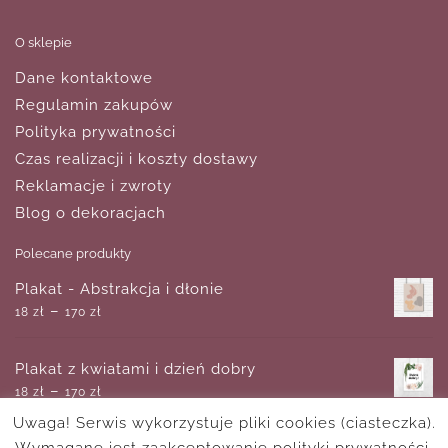
O sklepie
Dane kontaktowe
Regulamin zakupów
Polityka prywatności
Czas realizacji i koszty dostawy
Reklamacje i zwroty
Blog o dekoracjach
Polecane produkty
Plakat - Abstrakcja i dłonie
–
18
zł
170
zł
Plakat z kwiatami i dzień dobry
–
18
zł
170
zł
Uwaga! Serwis wykorzystuje pliki cookies (ciasteczka).
Wymagane jest zaakceptowanie polityki prywatności.