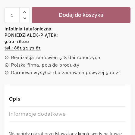
ilość
Dodaj do koszyka
Plakat
z
motywem
Infolinia telefoniczna:
zielonej
PONIEDZIAŁEK-PIĄTEK:
trawy
9.00-16.00
tel.: 881 31 71 81
Realizacja zamówień 5-8 dni roboczych
Polska firma, polskie produkty
Darmowa wysyłka dla zamówień powyżej 500 zł
Opis
Informacje dodatkowe
Wspaniały plakat przedstawiający krople wody na trawie.