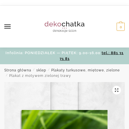
Skip
Skip
to
to
navigation
content
0
Infolinia: PONIEDZIAŁEK — PIĄTEK: 9.00-16.00
tel.: 881 31
71 81
Strona główna
/
sklep
/
Plakaty turkusowe, miętowe, zielone
/
Plakat z motywem zielonej trawy