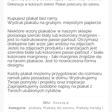
Dekoracja w kolorach zieleni. Plakat polecany do salonu.
Kupujesz plakat bez ramy.
Wydruk plakatu na grubym, mięsistym papierze.
Niektóre wzory plakatów w naszym sklepie
posiadają szeroki biały lub kolorowy margines -
jest to nadrukowane passe-partout. Otrzymasz
dokładnie taki wzór, jaki widzisz na zdjęciach.
Jeżeli na zdjęciach produktu i aranżacjach jest
szerokie białe lub kolorowe passe-partout / białe,
kolorowe marginesy - taki margines znajdzie się
na twoim plakacie. Jest to nowoczesna forma
designu.
Każdy plakat możemy przygotować do rozmiaru
ramek jakie posiadasz w domu. Wydrukujemy
Twoje pomysły i projekty oraz inspiracje.
Zaprojektujemy ozdobne napisy na plakat z
Twoich ulubionych cytatów.
SKU:
610274-p
Kategorie:
plakaty
,
Plakaty do salonu
,
Plakaty kwiaty i