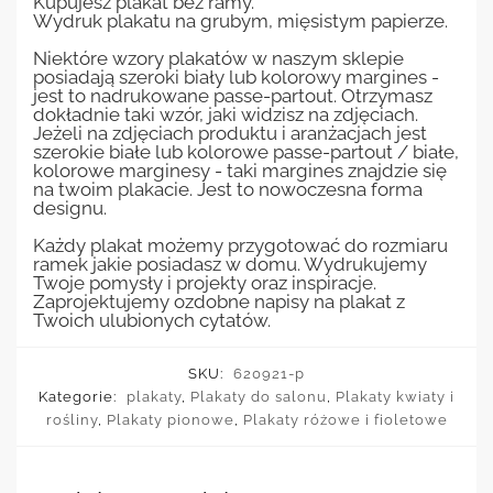
Kupujesz plakat bez ramy.
Wydruk plakatu na grubym, mięsistym papierze.
Niektóre wzory plakatów w naszym sklepie
posiadają szeroki biały lub kolorowy margines -
jest to nadrukowane passe-partout. Otrzymasz
dokładnie taki wzór, jaki widzisz na zdjęciach.
Jeżeli na zdjęciach produktu i aranżacjach jest
szerokie białe lub kolorowe passe-partout / białe,
kolorowe marginesy - taki margines znajdzie się
na twoim plakacie. Jest to nowoczesna forma
designu.
Każdy plakat możemy przygotować do rozmiaru
ramek jakie posiadasz w domu. Wydrukujemy
Twoje pomysły i projekty oraz inspiracje.
Zaprojektujemy ozdobne napisy na plakat z
Twoich ulubionych cytatów.
SKU:
620921-p
Kategorie:
plakaty
,
Plakaty do salonu
,
Plakaty kwiaty i
rośliny
,
Plakaty pionowe
,
Plakaty różowe i fioletowe