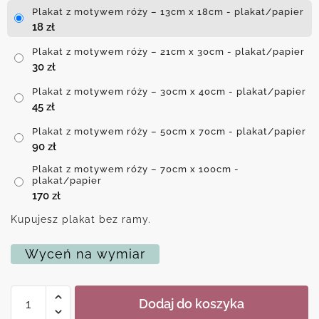
Plakat z motywem róży – 13cm x 18cm - plakat/papier
18
zł
Plakat z motywem róży – 21cm x 30cm - plakat/papier
30
zł
Plakat z motywem róży – 30cm x 40cm - plakat/papier
45
zł
Plakat z motywem róży – 50cm x 70cm - plakat/papier
90
zł
Plakat z motywem róży – 70cm x 100cm -
plakat/papier
170
zł
Kupujesz plakat bez ramy.
Wyceń na wymiar
ilość
Dodaj do koszyka
Plakat
z