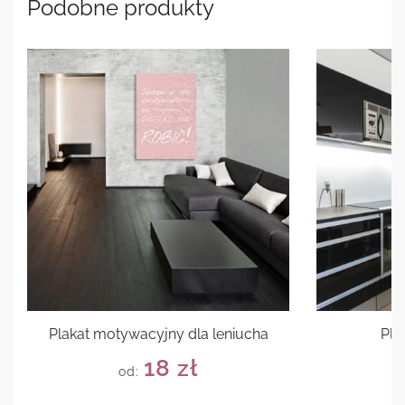
Podobne produkty
Plakat motywacyjny dla leniucha
Pla
18
zł
od: