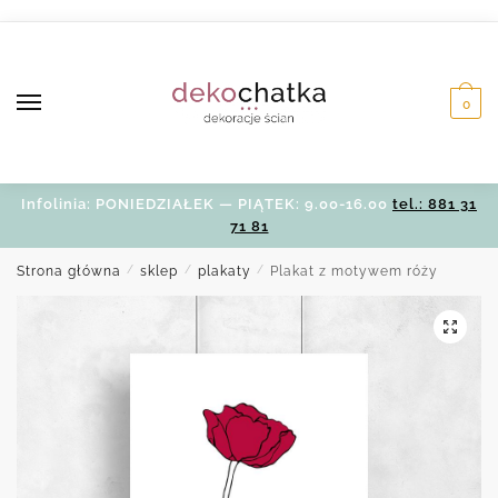
Skip
Skip
to
to
navigation
content
0
Infolinia: PONIEDZIAŁEK — PIĄTEK: 9.00-16.00
tel.: 881 31
71 81
Strona główna
/
sklep
/
plakaty
/
Plakat z motywem róży