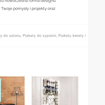
st to nowoczesna forma designu.
woje pomysły i projekty oraz
ty do salonu
,
Plakaty do sypialni
,
Plakaty kwiaty i