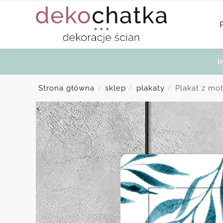
Skip
Skip
to
to
navigation
content
I
Strona główna
sklep
plakaty
Plakat z mo
/
/
/