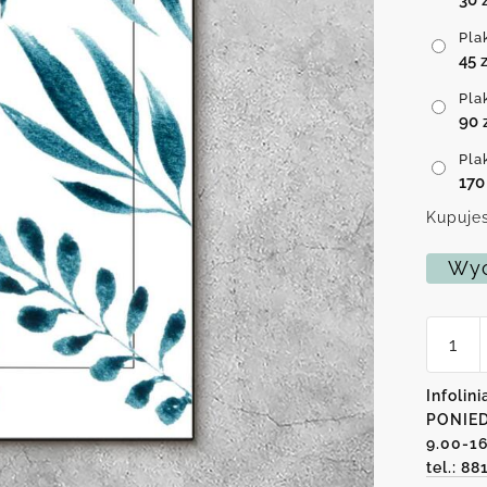
Pla
45
z
Pla
90
Pla
17
Kupujes
Wyc
ilość
Plakat
z
motyw
Infolini
liści
PONIED
9.00-1
tel.: 88