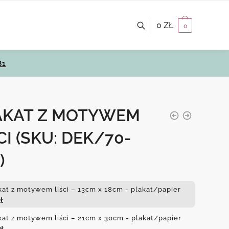
0
ZŁ
0
81
AKAT Z MOTYWEM
CI
(SKU: DEK/70-
)
kat z motywem liści – 13cm x 18cm - plakat/papier
ł
kat z motywem liści – 21cm x 30cm - plakat/papier
zł