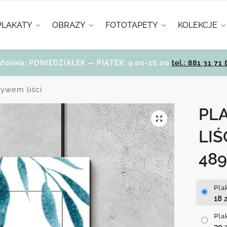
PLAKATY
OBRAZY
FOTOTAPETY
KOLEKCJE
nfolinia: PONIEDZIAŁEK — PIĄTEK: 9.00-16.00
tel.: 881 31 71 
tywem liści
PL
LIŚ
489
Pla
18
z
Pla
30