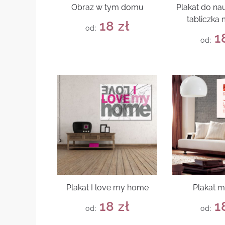
Obraz w tym domu
Plakat do nau
tabliczka
18
zł
od:
1
od:
Plakat I love my home
Plakat m
18
zł
1
od:
od: