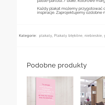
passe-partout / białe, kolorowe marg
Każdy plakat możemy przygotować do
inspiracje. Zaprojektujemy ozdobne n
Kategorie:
plakaty
,
Plakaty błękitne, niebieskie
Podobne produkty