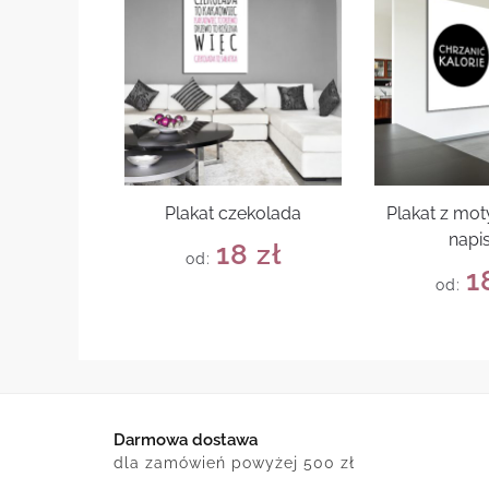
Plakat czekolada
Plakat z mo
napi
18
zł
od:
1
od:
Darmowa dostawa
dla zamówień powyżej 500 zł