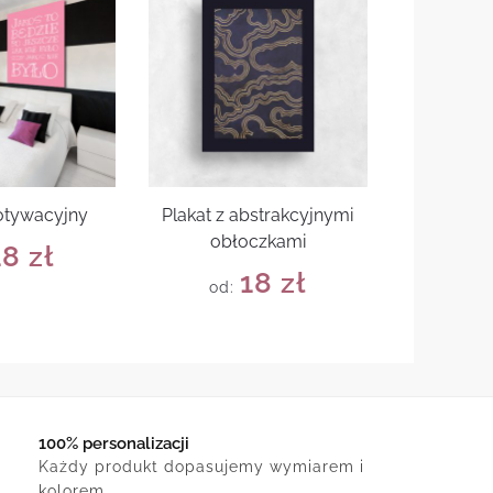
otywacyjny
Plakat z abstrakcyjnymi
obłoczkami
18
zł
18
zł
od:
100% personalizacji
Każdy produkt dopasujemy wymiarem i
kolorem