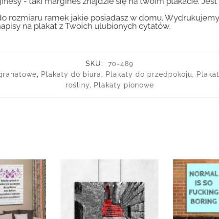
inesy - taki margines znajdzie się na twoim plakacie. Je
 rozmiaru ramek jakie posiadasz w domu. Wydrukujemy T
apisy na plakat z Twoich ulubionych cytatów.
SKU:
70-489
, granatowe
,
Plakaty do biura
,
Plakaty do przedpokoju
,
Plaka
rośliny
,
Plakaty pionowe