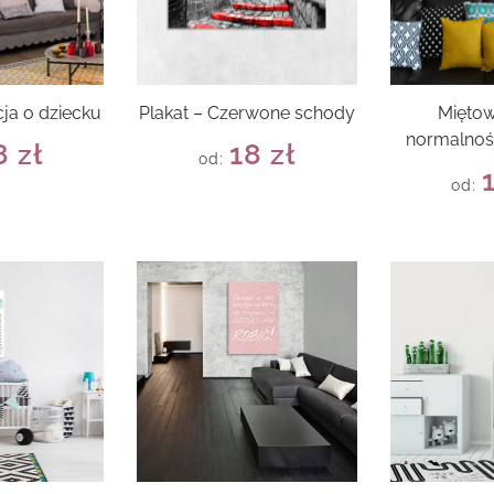
cja o dziecku
Plakat – Czerwone schody
Miętow
normalnoś
8
zł
18
zł
od:
od: