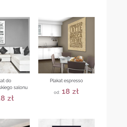
kat do
Plakat espresso
kiego salonu
18
zł
od:
18
zł