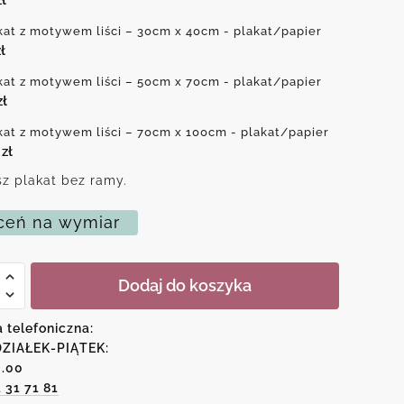
kat z motywem liści – 30cm x 40cm - plakat/papier
ł
kat z motywem liści – 50cm x 70cm - plakat/papier
zł
kat z motywem liści – 70cm x 100cm - plakat/papier
0
zł
z plakat bez ramy.
eń na wymiar
Dodaj do koszyka
em
a telefoniczna:
ZIAŁEK-PIĄTEK:
6.00
1 31 71 81