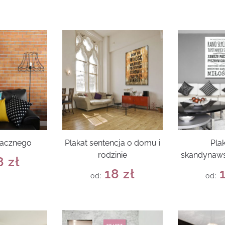
macznego
Plakat sentencja o domu i
Pla
rodzinie
skandynaws
8
zł
18
zł
od:
od: