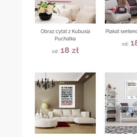
Obraz cytat z Kubusia
Plakat senten
Puchatka
1
od:
18
zł
od: