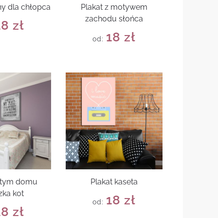
ny dla chłopca
Plakat z motywem
zachodu słońca
18
zł
18
zł
od:
w tym domu
Plakat kaseta
zka kot
18
zł
od:
18
zł