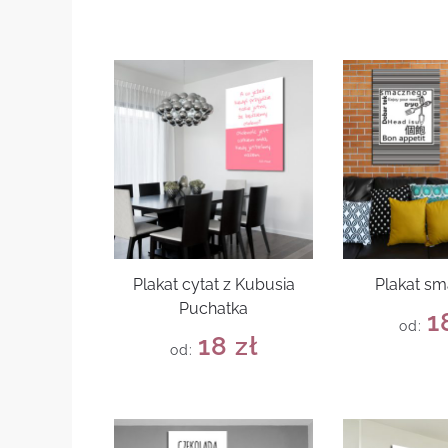
Plakat cytat z Kubusia
Plakat s
Puchatka
1
od:
18
zł
od: