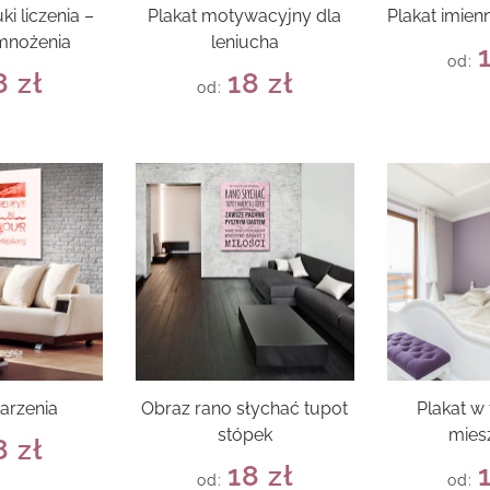
ki liczenia –
Plakat motywacyjny dla
Plakat imien
 mnożenia
leniucha
od:
8
zł
18
zł
od:
arzenia
Obraz rano słychać tupot
Plakat 
stópek
mies
8
zł
18
zł
od:
od: