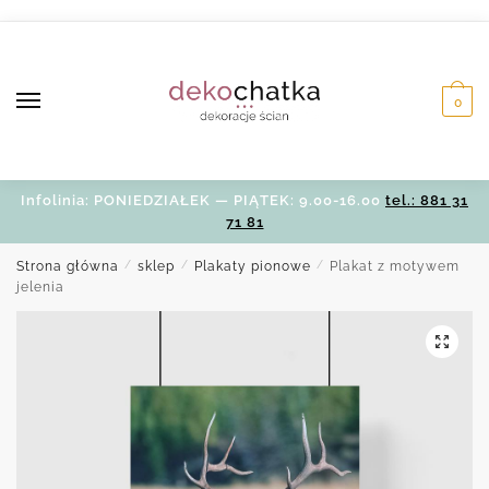
Skip
Skip
to
to
navigation
content
0
Infolinia: PONIEDZIAŁEK — PIĄTEK: 9.00-16.00
tel.: 881 31
71 81
Strona główna
/
sklep
/
Plakaty pionowe
/
Plakat z motywem
jelenia