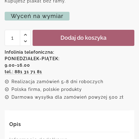
Kupujesz plakat bez ramy.
Wyceń na wymiar
ilość
Dodaj do koszyka
Plakat
z
motywem
Infolinia telefoniczna:
jelenia
PONIEDZIAŁEK-PIĄTEK:
9.00-16.00
tel.: 881 31 71 81
Realizacja zamówień 5-8 dni roboczych
Polska firma, polskie produkty
Darmowa wysyłka dla zamówień powyżej 500 zł
Opis