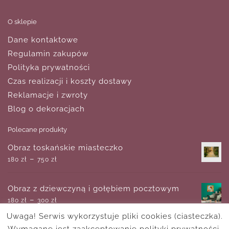
O sklepie
Dane kontaktowe
Regulamin zakupów
Polityka prywatności
Czas realizacji i koszty dostawy
Reklamacje i zwroty
Blog o dekoracjach
Polecane produkty
Obraz toskańskie miasteczko
–
180
zł
750
zł
Obraz z dziewczyną i gołębiem pocztowym
–
180
zł
300
zł
Uwaga! Serwis wykorzystuje pliki cookies (ciasteczka).
Wymagane jest zaakceptowanie polityki prywatności.