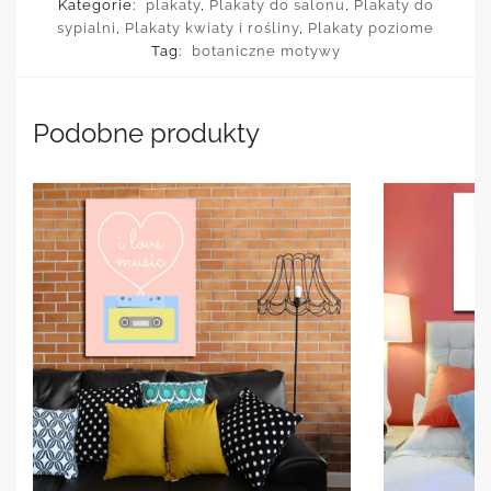
Kategorie:
plakaty
,
Plakaty do salonu
,
Plakaty do
sypialni
,
Plakaty kwiaty i rośliny
,
Plakaty poziome
Tag:
botaniczne motywy
Podobne produkty