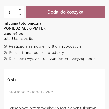
ilość
Dodaj do koszyka
Plakat
z
motywem
Infolinia telefoniczna:
białych
PONIEDZIAŁEK-PIĄTEK:
tulipanów
9.00-16.00
tel.: 881 31 71 81
Realizacja zamówień 5-8 dni roboczych
Polska firma, polskie produkty
Darmowa wysyłka dla zamówień powyżej 500 zł
Opis
Informacje dodatkowe
Piękny plakat przedstawiający bukiet białych tulipanów.