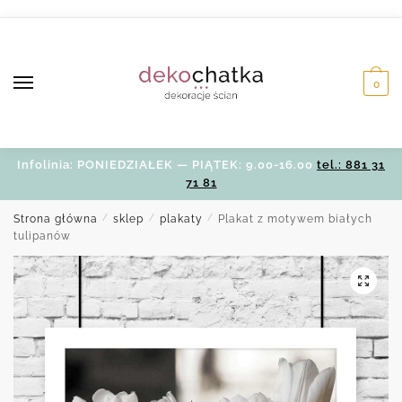
Skip
Skip
to
to
navigation
content
0
Infolinia: PONIEDZIAŁEK — PIĄTEK: 9.00-16.00
tel.: 881 31
71 81
Strona główna
/
sklep
/
plakaty
/
Plakat z motywem białych
tulipanów