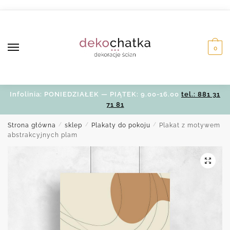
Skip
Skip
to
to
navigation
content
0
Infolinia: PONIEDZIAŁEK — PIĄTEK: 9.00-16.00
tel.: 881 31
71 81
Strona główna
/
sklep
/
Plakaty do pokoju
/
Plakat z motywem
abstrakcyjnych plam