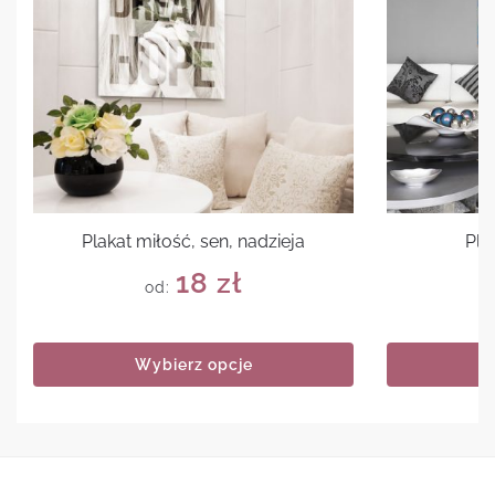
Plakat miłość, sen, nadzieja
Pla
18
zł
od:
Wybierz opcje