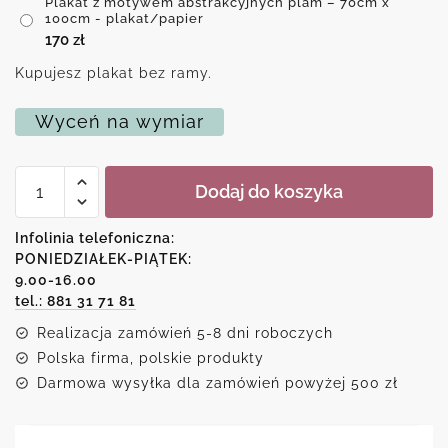
Plakat z motywem abstrakcyjnych plam – 70cm x
100cm - plakat/papier
170
zł
Kupujesz plakat bez ramy.
Wyceń na wymiar
ilość
Dodaj do koszyka
Plakat
z
motywem
Infolinia telefoniczna:
abstrakcyjnych
PONIEDZIAŁEK-PIĄTEK:
plam
9.00-16.00
tel.: 881 31 71 81
Realizacja zamówień 5-8 dni roboczych
Polska firma, polskie produkty
Darmowa wysyłka dla zamówień powyżej 500 zł