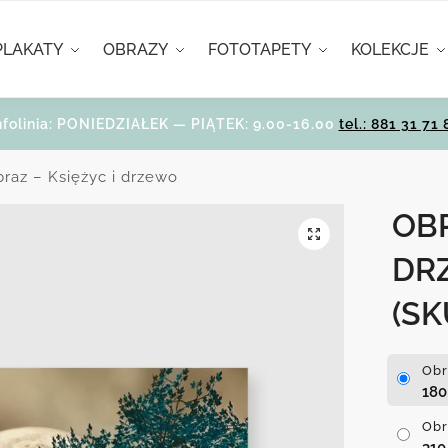
PLAKATY
OBRAZY
FOTOTAPETY
KOLEKCJE
nfolinia: PONIEDZIAŁEK — PIĄTEK: 9.00-16.00
tel.: 881 31 71 
raz – Księżyc i drzewo
OBR
DR
(SK
Obr
18
Obr
31