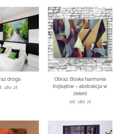
raz droga
Obraz: Boska harmonia
trójkątów – abstrakcja w
d:
180
zł
zieleni
od:
180
zł