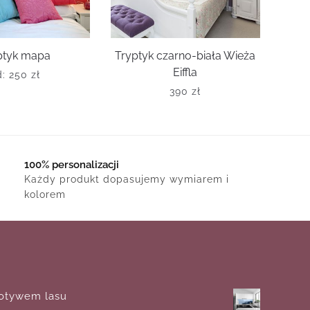
ptyk mapa
Tryptyk czarno-biała Wieża
Eiffla
d:
250
zł
390
zł
100% personalizacji
Każdy produkt dopasujemy wymiarem i
kolorem
motywem lasu