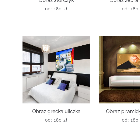
Obraz storczyk
Obraz zebra 
od:
180
zł
od:
18
Obraz grecka uliczka
Obraz piramidy
od:
180
zł
od:
18