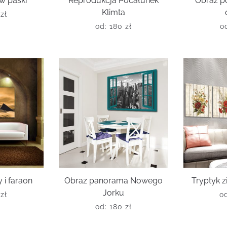
w paski
Reprodukcja Pocałunek
Obraz p
Klimta
0
zł
od:
180
zł
o
 i faraon
Obraz panorama Nowego
Tryptyk z
Jorku
0
zł
o
od:
180
zł