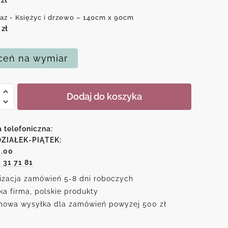
az - Księżyc i drzewo – 140cm x 90cm
0
zł
eń na wymiar
Dodaj do koszyka
c
a telefoniczna:
ZIAŁEK-PIĄTEK:
6.00
o
1 31 71 81
izacja zamówień 5-8 dni roboczych
ka firma, polskie produkty
owa wysyłka dla zamówień powyżej 500 zł