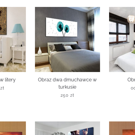
 litery
Obraz dwa dmuchawce w
Ob
turkusie
0
zł
o
250
zł