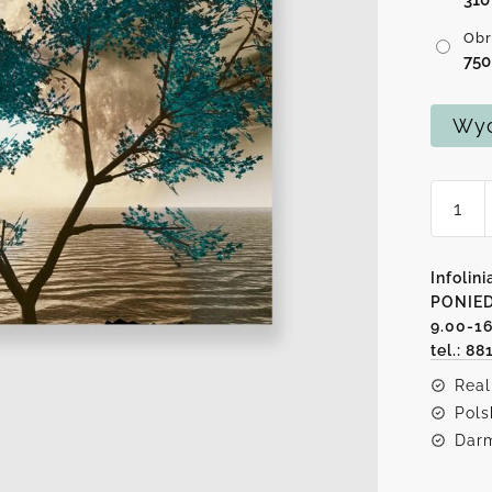
Obr
75
Wyc
ilość
Obraz
-
Księży
Infolini
i
PONIED
9.00-1
drzew
tel.: 88
Real
Pols
Darm