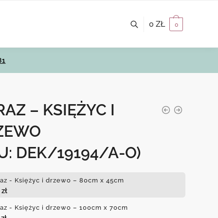
0
ZŁ
0
81
AZ – KSIĘŻYC I
ZEWO
U: DEK/19194/A-O)
az - Księżyc i drzewo – 80cm x 45cm
0
zł
az - Księżyc i drzewo – 100cm x 70cm
0
zł