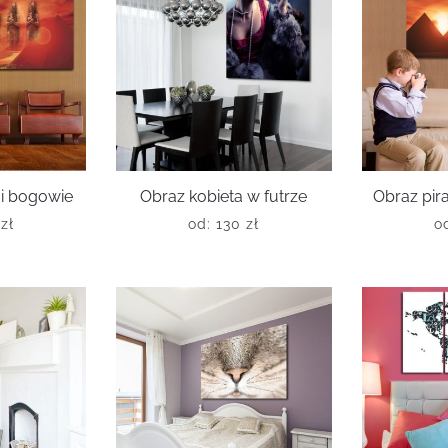
 i bogowie
Obraz kobieta w futrze
Obraz pira
0
zł
od:
130
zł
o