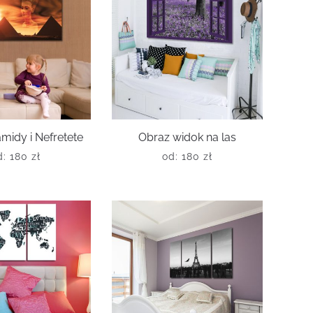
midy i Nefretete
Obraz widok na las
d:
180
zł
od:
180
zł