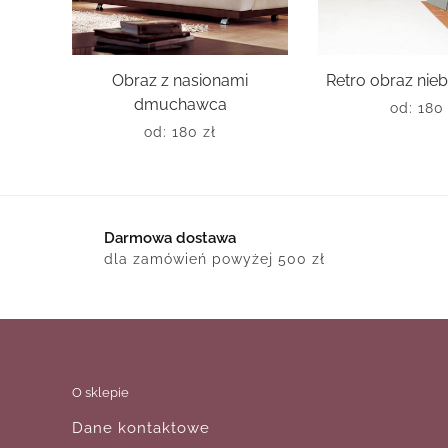
Obraz z nasionami
Retro obraz nieb
dmuchawca
od:
18
od:
180
zł
Darmowa dostawa
dla zamówień powyżej 500 zł
O sklepie
Dane kontaktowe