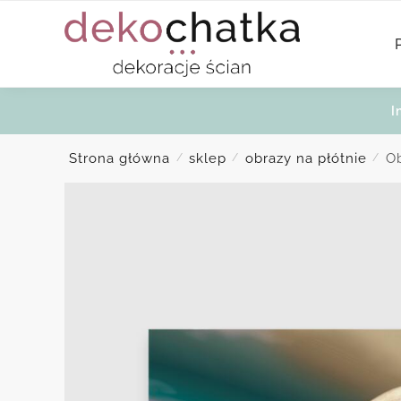
Skip
Skip
to
to
navigation
content
I
Strona główna
sklep
obrazy na płótnie
Ob
/
/
/