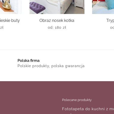
ieskie buty
Obraz nosek kotka
Try
0
zł
od:
180
zł
o
Polska firma
Polskie produkty, polska gwarancja
Polecane produkty
Fototapeta do kuchni z 