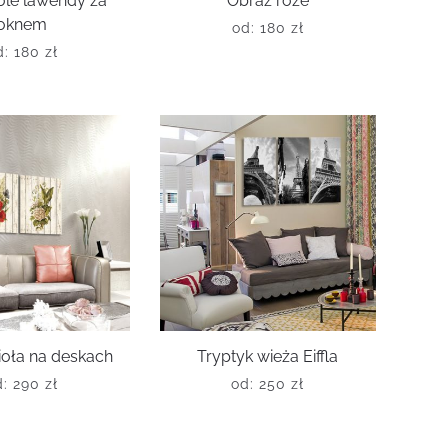
ole lawendy za
Obraz róże
oknem
od:
180
zł
d:
180
zł
ioła na deskach
Tryptyk wieża Eiffla
d:
290
zł
od:
250
zł