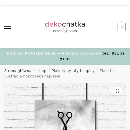
Skip
Skip
to
to
navigation
content
0
Infolinia: PONIEDZIAŁEK — PIĄTEK: 9.00-16.00
tel.: 881 31
71 81
Strona główna
/
sklep
/
Plakaty cytaty i napisy
/
Plakat z
ilustracją nożyczek i napisem