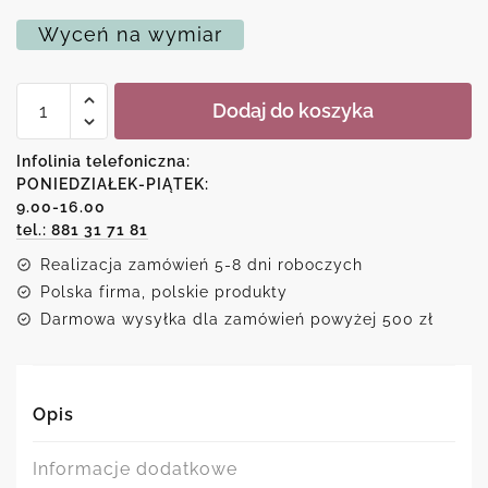
Wyceń na wymiar
ilość
Dodaj do koszyka
Plakat
z
ilustracją
Infolinia telefoniczna:
nożyczek
PONIEDZIAŁEK-PIĄTEK:
i
9.00-16.00
napisem
tel.: 881 31 71 81
Realizacja zamówień 5-8 dni roboczych
Polska firma, polskie produkty
Darmowa wysyłka dla zamówień powyżej 500 zł
Opis
Informacje dodatkowe