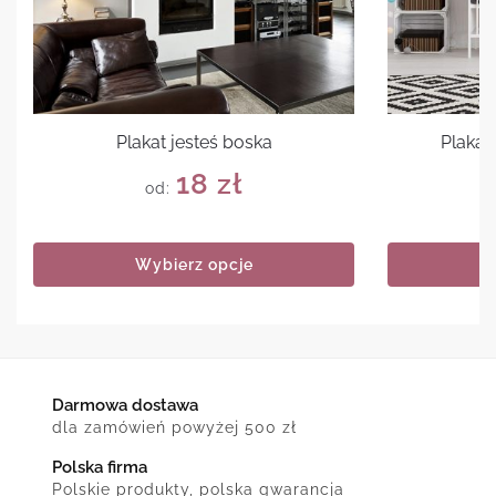
Plakat jesteś boska
Plakat
18
zł
od:
Wybierz opcje
Darmowa dostawa
dla zamówień powyżej 500 zł
Polska firma
Polskie produkty, polska gwarancja