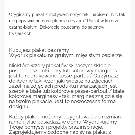
Oryginalny plakat z motywem nożyczek i napisem „Nic tak
nie poprawia humoru jak nowa fryzura.” Plakat w kolorze
czarno-białym. Dekorację polecamy do salonów
fryzjerskich.
Kupujesz plakat bez ramy.
Wydruk plakatu na grubym, mięsistym papierze.
Niektóre wzory plakatów w naszym sklepie
posiadają szeroki biały lub kolorowy margines -
jest to nadrukowane passe-partout. Otrzymasz
dokładnie taki wzór, jaki widzisz na zdjęciach.
Jeżeli na zdjęciach produktu i aranżacjach jest
szerokie białe lub kolorowe passe-partout / białe,
kolorowe marginesy - taki margines znajdzie się
na twoim plakacie. Jest to nowoczesna forma
designu.
Każdy plakat możemy przygotować do rozmiaru
ramek jakie posiadasz w domu. Wydrukujemy
Twoje pomysły i projekty oraz inspiracje.
Zaprojektujemy ozdobne napisy na plakat z