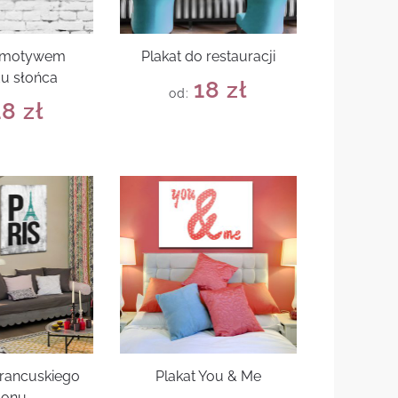
z motywem
Plakat do restauracji
u słońca
18
zł
od:
18
zł
francuskiego
Plakat You & Me
lonu