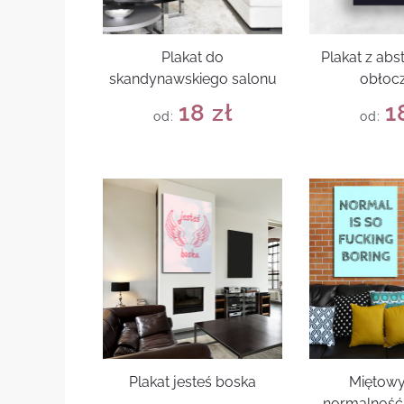
Plakat do
Plakat z abs
skandynawskiego salonu
obłoc
18
zł
1
od:
od:
Plakat jesteś boska
Miętowy
normalność 