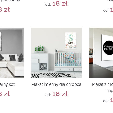
18
zł
od:
8
zł
od:
arny kot
Plakat imienny dla chłopca
Plakat z 
na
8
zł
18
zł
od:
od: