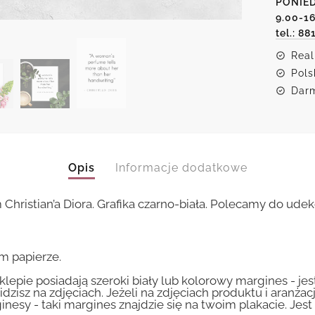
PONIED
Diora
9.00-1
tel.: 88
Real
Pols
Darm
Opis
Informacje dodatkowe
Christian’a Diora. Grafika czarno-biała. Polecamy do udek
m papierze.
lepie posiadają szeroki biały lub kolorowy margines - je
idzisz na zdjęciach. Jeżeli na zdjęciach produktu i aranżac
inesy - taki margines znajdzie się na twoim plakacie. Je