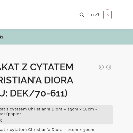
0
ZŁ
0
81
AKAT Z CYTATEM
ISTIAN’A DIORA
U: DEK/70-611)
kat z cytatem Christian'a Diora – 13cm x 18cm -
kat/papier
ł
kat z cytatem Christian'a Diora – 21cm x 30cm -