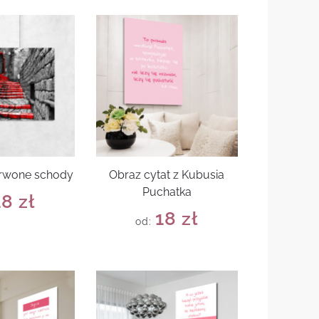
erwone schody
Obraz cytat z Kubusia
Puchatka
18
zł
18
zł
od: