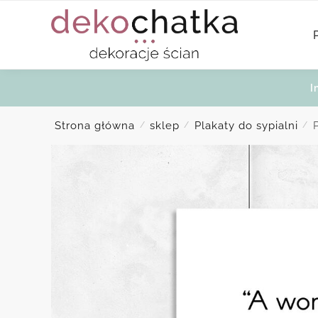
Skip
Skip
to
to
navigation
content
I
Strona główna
sklep
Plakaty do sypialni
/
/
/