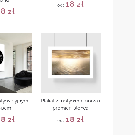
18
zł
od:
18
zł
motywacyjnym
Plakat z motywem morza i
pisem
promieni słońca
18
zł
18
zł
od: