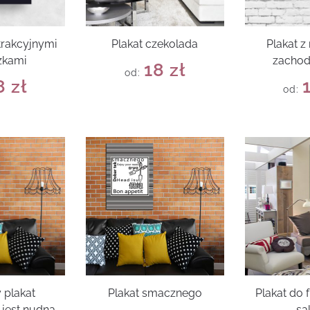
trakcyjnymi
Plakat czekolada
Plakat 
zkami
zachod
18
zł
od:
8
zł
od:
 plakat
Plakat smacznego
Plakat do 
jest nudna
sa