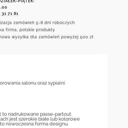
ZIAŁEK-PIĄTEK:
6.00
1 31 71 81
izacja zamówień 5-8 dni roboczych
ka firma, polskie produkty
owa wysyłka dla zamówień powyżej 500 zł
orowania salonu oraz sypialni.
st to nadrukowane passe-partout.
jach jest szerokie białe lub kolorowe
st to nowoczesna forma designu.