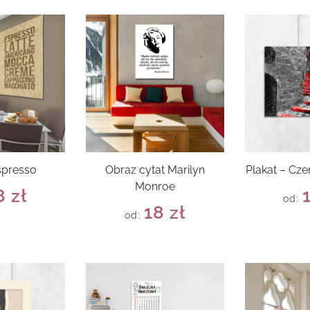
spresso
Obraz cytat Marilyn
Plakat – Cz
Monroe
8
zł
od:
18
zł
od: