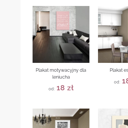
Plakat motywacyjny dla
Plakat e
leniucha
1
od:
18
zł
od: