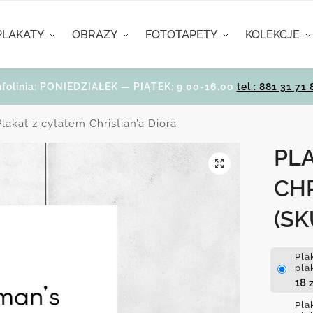
PLAKATY
OBRAZY
FOTOTAPETY
KOLEKCJE
nfolinia: PONIEDZIAŁEK — PIĄTEK: 9.00-16.00
tel.: 881 31 71 
Plakat z cytatem Christian’a Diora
PL
CHR
(SK
Pla
pla
18
z
Pla