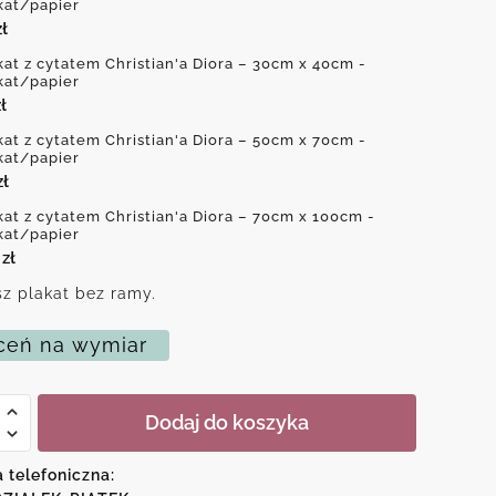
kat/papier
zł
kat z cytatem Christian'a Diora – 30cm x 40cm -
kat/papier
ł
kat z cytatem Christian'a Diora – 50cm x 70cm -
kat/papier
zł
kat z cytatem Christian'a Diora – 70cm x 100cm -
kat/papier
0
zł
z plakat bez ramy.
eń na wymiar
Dodaj do koszyka
m
a telefoniczna:
an'a