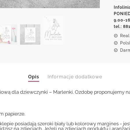
białym
Infolini
konikie
PONIED
i
metryc
9.00-1
Marlenk
tel.: 88
Real
Pols
Darm
Opis
Informacje dodatkowe
niową dla dziewczynki – Marlenki. Ozdobę proponujemy n
m papierze.
lepie posiadają szeroki biały lub kolorowy margines - je
idzisz na zdjęciach. Jeżeli na zdjęciach produktu i aranżac