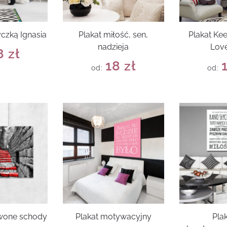
yczką Ignasia
Plakat miłość, sen,
Plakat Ke
nadzieja
Love
8
zł
18
zł
od:
od:
rwone schody
Plakat motywacyjny
Pla