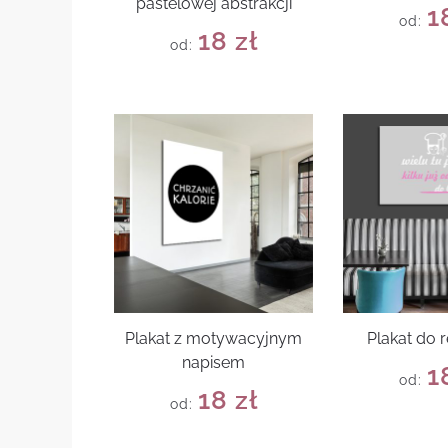
pastelowej abstrakcji
1
od:
18
zł
od:
Plakat z motywacyjnym
Plakat do r
napisem
1
od:
18
zł
od: