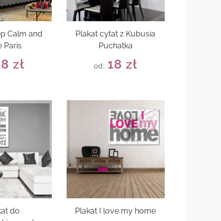
ep Calm and
Plakat cytat z Kubusia
 Paris
Puchatka
18
zł
18
zł
od:
kat do
Plakat I love my home