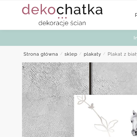
Skip
Skip
to
to
navigation
content
I
Strona główna
sklep
plakaty
Plakat z bi
/
/
/