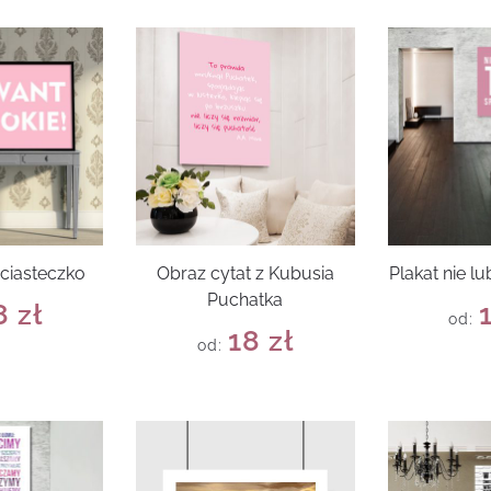
 ciasteczko
Obraz cytat z Kubusia
Plakat nie lu
Puchatka
8
zł
od:
18
zł
od: