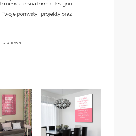
st to nowoczesna forma designu.
woje pomysły i projekty oraz
y pionowe