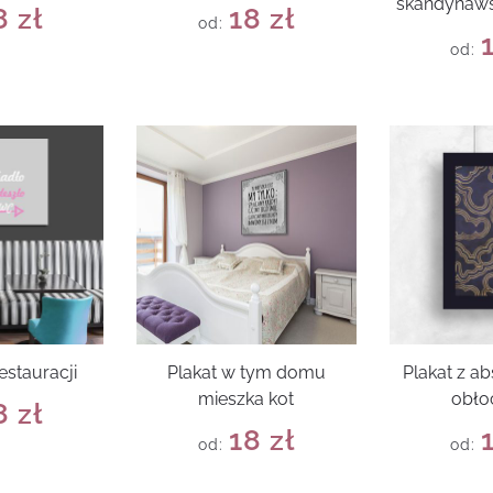
skandynaws
8
zł
18
zł
od:
od:
estauracji
Plakat w tym domu
Plakat z a
mieszka kot
obło
8
zł
18
zł
od:
od: