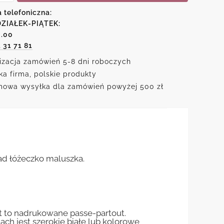
a telefoniczna:
m
ZIAŁEK-PIĄTEK:
zką
6.00
i
1 31 71 81
izacja zamówień 5-8 dni roboczych
ka firma, polskie produkty
owa wysyłka dla zamówień powyżej 500 zł
ad łóżeczko maluszka.
st to nadrukowane passe-partout.
jach jest szerokie białe lub kolorowe