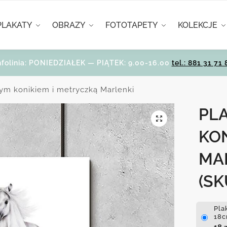
PLAKATY
OBRAZY
FOTOTAPETY
KOLEKCJE
nfolinia: PONIEDZIAŁEK — PIĄTEK: 9.00-16.00
tel.: 881 31 71 
ałym konikiem i metryczką Marlenki
PLA
KON
MA
(SK
Pla
18c