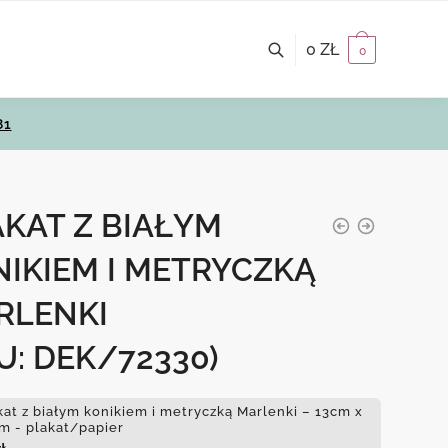
0
ZŁ
0
81
KAT Z BIAŁYM
IKIEM I METRYCZKĄ
RLENKI
U: DEK/72330)
kat z białym konikiem i metryczką Marlenki – 13cm x
m - plakat/papier