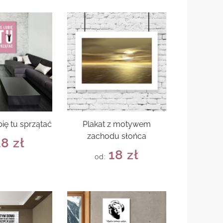
bię tu sprzątać
Plakat z motywem
zachodu słońca
18
zł
18
zł
od: