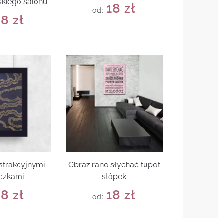
kiego salonu
18
zł
od:
18
zł
bstrakcyjnymi
Obraz rano słychać tupot
czkami
stópek
18
zł
18
zł
od: