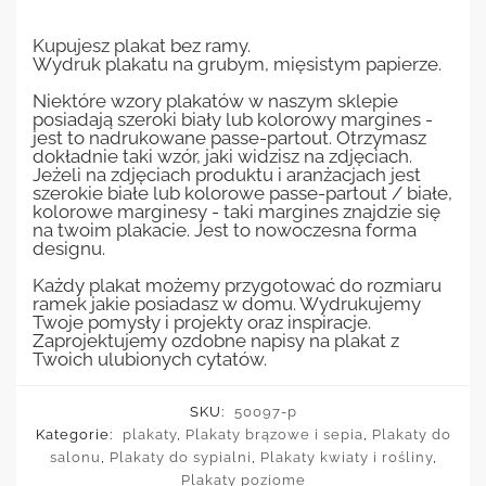
Kupujesz plakat bez ramy.
Wydruk plakatu na grubym, mięsistym papierze.
Niektóre wzory plakatów w naszym sklepie
posiadają szeroki biały lub kolorowy margines -
jest to nadrukowane passe-partout. Otrzymasz
dokładnie taki wzór, jaki widzisz na zdjęciach.
Jeżeli na zdjęciach produktu i aranżacjach jest
szerokie białe lub kolorowe passe-partout / białe,
kolorowe marginesy - taki margines znajdzie się
na twoim plakacie. Jest to nowoczesna forma
designu.
Każdy plakat możemy przygotować do rozmiaru
ramek jakie posiadasz w domu. Wydrukujemy
Twoje pomysły i projekty oraz inspiracje.
Zaprojektujemy ozdobne napisy na plakat z
Twoich ulubionych cytatów.
SKU:
50097-p
Kategorie:
plakaty
,
Plakaty brązowe i sepia
,
Plakaty do
salonu
,
Plakaty do sypialni
,
Plakaty kwiaty i rośliny
,
Plakaty poziome