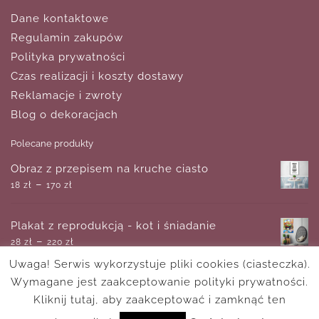
Dane kontaktowe
Regulamin zakupów
Polityka prywatności
Czas realizacji i koszty dostawy
Reklamacje i zwroty
Blog o dekoracjach
Polecane produkty
Obraz z przepisem na kruche ciasto
–
18
zł
170
zł
Plakat z reprodukcją - kot i śniadanie
–
28
zł
220
zł
Uwaga! Serwis wykorzystuje pliki cookies (ciasteczka).
Wymagane jest zaakceptowanie polityki prywatności.
Plakat z motywem tulipanów i piórek
–
Kliknij tutaj, aby zaakceptować i zamknąć ten
18
zł
170
zł