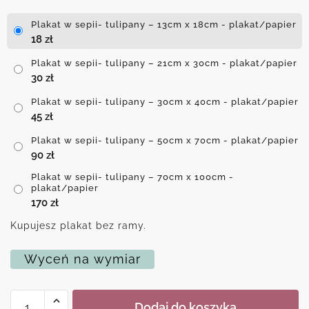
Plakat w sepii- tulipany – 13cm x 18cm - plakat/papier
18
zł
Plakat w sepii- tulipany – 21cm x 30cm - plakat/papier
30
zł
Plakat w sepii- tulipany – 30cm x 40cm - plakat/papier
45
zł
Plakat w sepii- tulipany – 50cm x 70cm - plakat/papier
90
zł
Plakat w sepii- tulipany – 70cm x 100cm -
plakat/papier
170
zł
Kupujesz plakat bez ramy.
Wyceń na wymiar
ilość
Dodaj do koszyka
Plakat