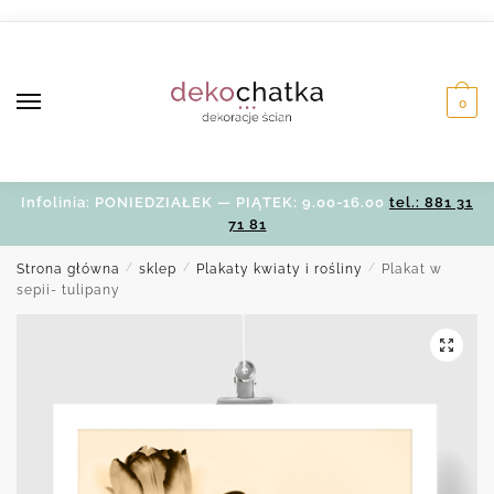
Skip
Skip
to
to
navigation
content
0
Infolinia: PONIEDZIAŁEK — PIĄTEK: 9.00-16.00
tel.: 881 31
71 81
Strona główna
/
sklep
/
Plakaty kwiaty i rośliny
/
Plakat w
sepii- tulipany