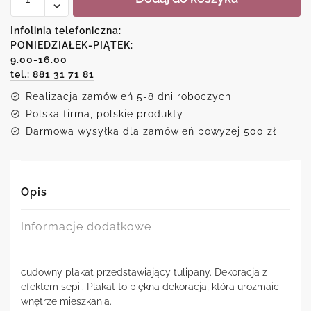
w
sepii-
Infolinia telefoniczna:
tulipany
PONIEDZIAŁEK-PIĄTEK:
9.00-16.00
tel.: 881 31 71 81
Realizacja zamówień 5-8 dni roboczych
Polska firma, polskie produkty
Darmowa wysyłka dla zamówień powyżej 500 zł
Opis
Informacje dodatkowe
cudowny plakat przedstawiający tulipany. Dekoracja z
efektem sepii. Plakat to piękna dekoracja, która urozmaici
wnętrze mieszkania.