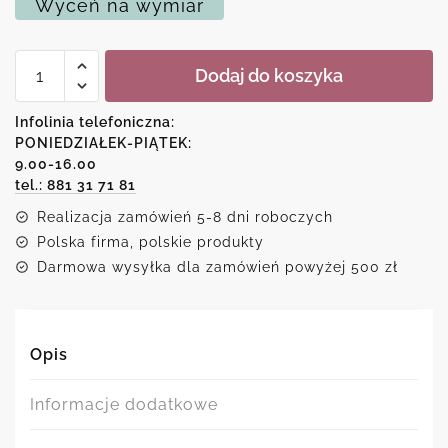
Wyceń na wymiar
ilość
Dodaj do koszyka
Plakat
vintage
z
Infolinia telefoniczna:
rysunkiem
PONIEDZIAŁEK-PIĄTEK:
z
9.00-16.00
1922
roku
tel.: 881 31 71 81
Realizacja zamówień 5-8 dni roboczych
Polska firma, polskie produkty
Darmowa wysyłka dla zamówień powyżej 500 zł
Opis
Informacje dodatkowe