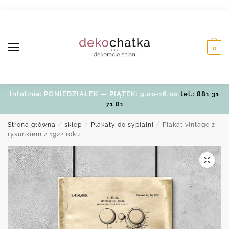
Skip
Skip
to
to
navigation
content
0
Infolinia: PONIEDZIAŁEK — PIĄTEK: 9.00-16.00
tel.: 881 31
71 81
Strona główna
/
sklep
/
Plakaty do sypialni
/
Plakat vintage z
rysunkiem z 1922 roku