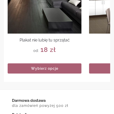
Plakat nie lubię tu sprzątać
P
18
zł
od:
Wybierz opcje
Darmowa dostawa
dla zamówień powyżej 500 zł