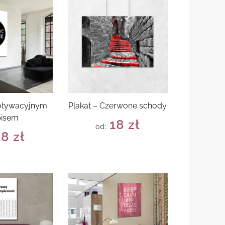
motywacyjnym
Plakat – Czerwone schody
pisem
18
zł
od:
18
zł