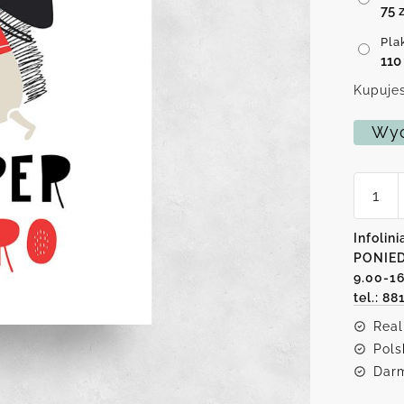
75
z
Pla
11
Kupujes
Wyc
ilość
Plakat
-
Super
Infolini
Hero
PONIED
9.00-1
tel.: 88
Real
Pols
Darm