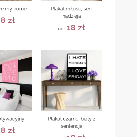
love my home
Plakat miłość, sen,
nadzieja
18
zł
18
zł
od:
otywacyjny
Plakat czarno-biały z
sentencją
18
zł