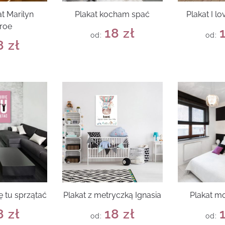
t Marilyn
Plakat kocham spać
Plakat I 
roe
18
zł
od:
od:
8
zł
ię tu sprzątać
Plakat z metryczką Ignasia
Plakat m
8
zł
18
zł
od:
od: