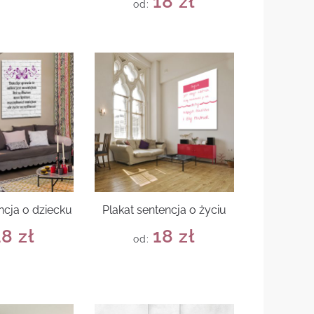
18
zł
od:
ncja o dziecku
Plakat sentencja o życiu
18
zł
18
zł
od: