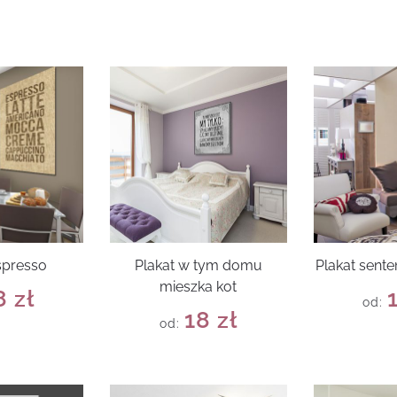
spresso
Plakat w tym domu
Plakat sente
mieszka kot
8
zł
od:
18
zł
od: