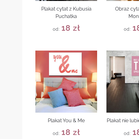
Plakat cytat z Kubusia
Obraz cyta
Puchatka
Mon
18
zł
1
od:
od:
Plakat You & Me
Plakat nie lub
18
zł
1
od:
od: