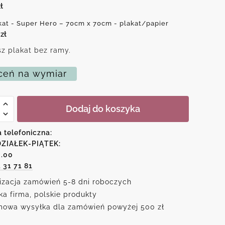
ł
kat - Super Hero – 70cm x 70cm - plakat/papier
0
zł
z plakat bez ramy.
eń na wymiar
Dodaj do koszyka
a telefoniczna:
ZIAŁEK-PIĄTEK:
6.00
1 31 71 81
izacja zamówień 5-8 dni roboczych
ka firma, polskie produkty
owa wysyłka dla zamówień powyżej 500 zł