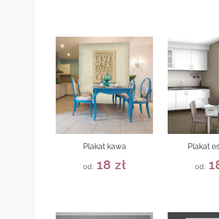
Plakat kawa
Plakat e
18
zł
1
od:
od: