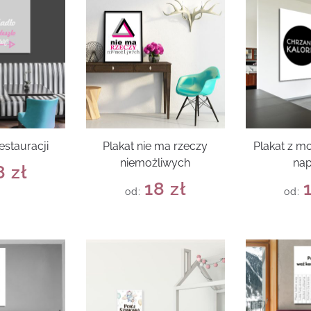
estauracji
Plakat nie ma rzeczy
Plakat z 
niemożliwych
na
8
zł
18
zł
od:
od: