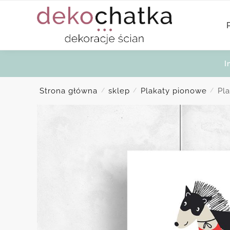
Skip
Skip
to
to
navigation
content
I
Strona główna
sklep
Plakaty pionowe
Pl
/
/
/