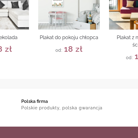
zekolada
Plakat do pokoju chłopca
Plakat z 
śc
8
zł
18
zł
od:
od:
Polska firma
Polskie produkty, polska gwarancja