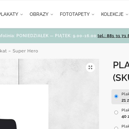
PLAKATY
OBRAZY
FOTOTAPETY
KOLEKCJE
nfolinia: PONIEDZIAŁEK — PIĄTEK: 9.00-16.00
tel.: 881 31 71 
akat – Super Hero
PL
(SK
Pla
21
z
Pla
40
Pla