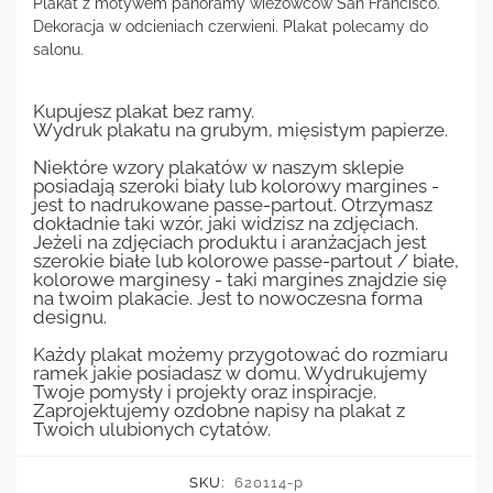
Plakat z motywem panoramy wieżowców San Francisco.
Dekoracja w odcieniach czerwieni. Plakat polecamy do
salonu.
Kupujesz plakat bez ramy.
Wydruk plakatu na grubym, mięsistym papierze.
Niektóre wzory plakatów w naszym sklepie
posiadają szeroki biały lub kolorowy margines -
jest to nadrukowane passe-partout. Otrzymasz
dokładnie taki wzór, jaki widzisz na zdjęciach.
Jeżeli na zdjęciach produktu i aranżacjach jest
szerokie białe lub kolorowe passe-partout / białe,
kolorowe marginesy - taki margines znajdzie się
na twoim plakacie. Jest to nowoczesna forma
designu.
Każdy plakat możemy przygotować do rozmiaru
ramek jakie posiadasz w domu. Wydrukujemy
Twoje pomysły i projekty oraz inspiracje.
Zaprojektujemy ozdobne napisy na plakat z
Twoich ulubionych cytatów.
SKU:
620114-p