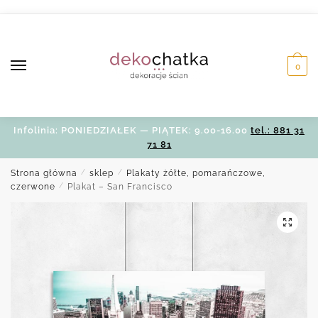
Skip
Skip
to
to
navigation
content
0
Infolinia: PONIEDZIAŁEK — PIĄTEK: 9.00-16.00
tel.: 881 31
71 81
Strona główna
/
sklep
/
Plakaty żółte, pomarańczowe,
czerwone
/
Plakat – San Francisco