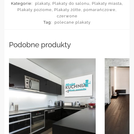
Kategorie:
plakaty
,
Plakaty do salonu
,
Plakaty miasta
,
Plakaty poziome
,
Plakaty żółte, pomarańczowe,
czerwone
Tag:
polecane plakaty
Podobne produkty