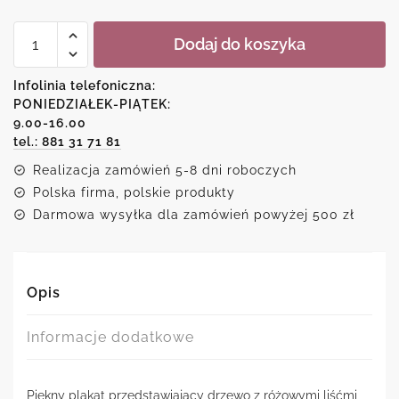
ilość
Dodaj do koszyka
Plakat-
samotne
drzewo
Infolinia telefoniczna:
na
PONIEDZIAŁEK-PIĄTEK:
brzegu
9.00-16.00
tel.: 881 31 71 81
Realizacja zamówień 5-8 dni roboczych
Polska firma, polskie produkty
Darmowa wysyłka dla zamówień powyżej 500 zł
Opis
Informacje dodatkowe
Piękny plakat przedstawiający drzewo z różowymi liśćmi