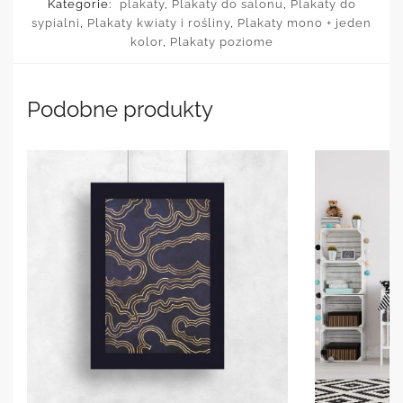
Kategorie:
plakaty
,
Plakaty do salonu
,
Plakaty do
sypialni
,
Plakaty kwiaty i rośliny
,
Plakaty mono + jeden
kolor
,
Plakaty poziome
Podobne produkty