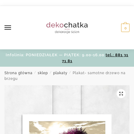
Skip
Skip
to
to
navigation
content
0
Infolinia: PONIEDZIAŁEK — PIĄTEK: 9.00-16.00
tel.: 881 31
71 81
Strona główna
/
sklep
/
plakaty
/
Plakat- samotne drzewo na
brzegu