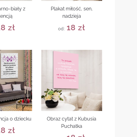
arno-biały z
Plakat miłość, sen,
tencją
nadzieja
18
zł
18
zł
od:
ncja o dziecku
Obraz cytat z Kubusia
Puchatka
18
zł