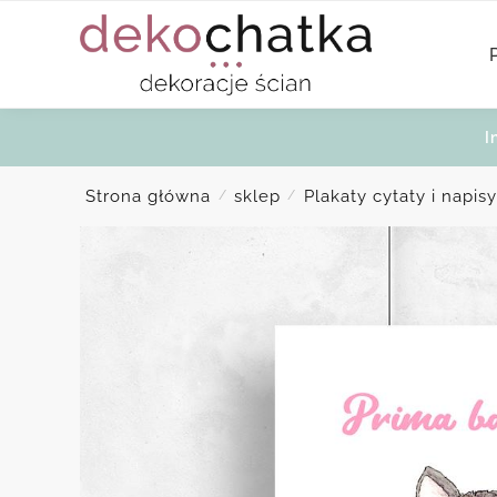
Skip
Skip
to
to
navigation
content
I
Strona główna
sklep
Plakaty cytaty i napisy
/
/