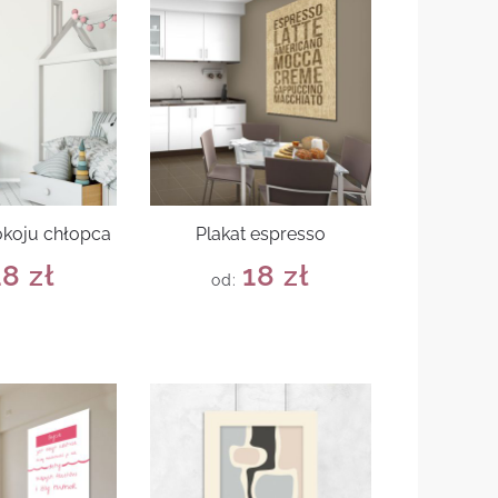
okoju chłopca
Plakat espresso
18
zł
18
zł
od: