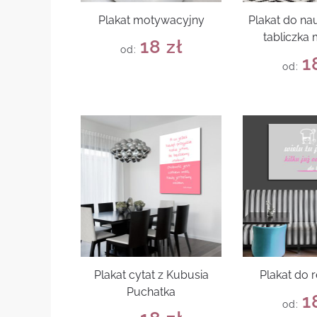
Plakat motywacyjny
Plakat do nau
tabliczka
18
zł
od:
1
od:
Plakat cytat z Kubusia
Plakat do r
Puchatka
1
od: