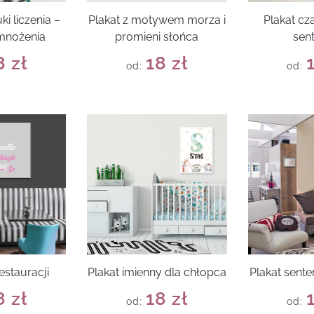
ki liczenia –
Plakat z motywem morza i
Plakat cz
 mnożenia
promieni słońca
sen
8
zł
18
zł
od:
od:
estauracji
Plakat imienny dla chłopca
Plakat sente
8
zł
18
zł
od:
od: