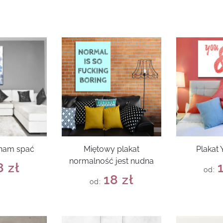
cham spać
Miętowy plakat
Plakat
normalność jest nudna
8
zł
od:
18
zł
od: