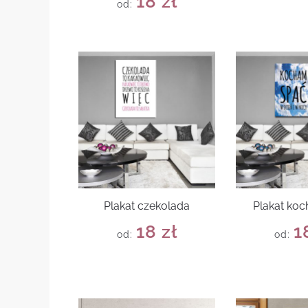
18
zł
od:
Plakat czekolada
Plakat ko
18
zł
1
od:
od: