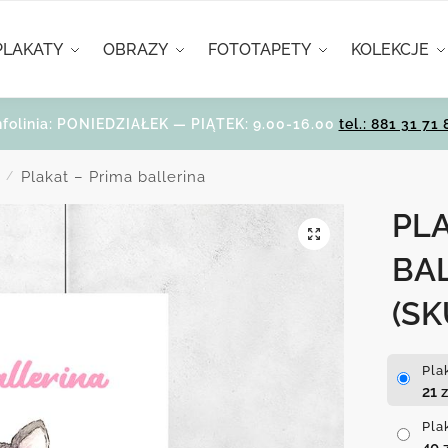
PLAKATY
OBRAZY
FOTOTAPETY
KOLEKCJE
nfolinia: PONIEDZIAŁEK — PIĄTEK: 9.00-16.00
tel.: 881 31 71 
Plakat – Prima ballerina
/
PLA
BA
(SK
Pla
21
z
Pla
40