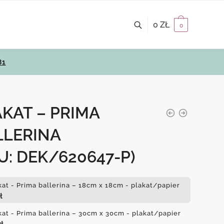
0
ZŁ
0
81
KAT – PRIMA
LLERINA
U: DEK/620647-P)
kat - Prima ballerina – 18cm x 18cm - plakat/papier
ł
kat - Prima ballerina – 30cm x 30cm - plakat/papier
zł