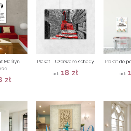
t Marilyn
Plakat – Czerwone schody
Plakat do p
roe
18
zł
od:
od:
8
zł