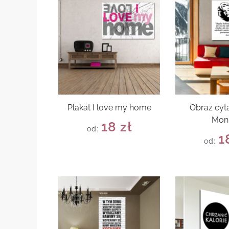
Plakat I love my home
Obraz cyta
Mon
18
zł
od:
1
od: