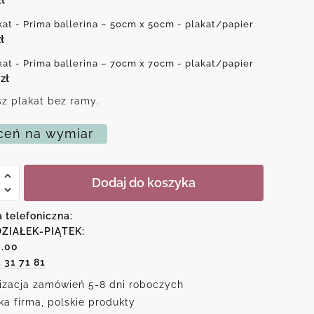
kat - Prima ballerina – 50cm x 50cm - plakat/papier
ł
kat - Prima ballerina – 70cm x 70cm - plakat/papier
0
zł
z plakat bez ramy.
eń na wymiar
Dodaj do koszyka
a telefoniczna:
na
ZIAŁEK-PIĄTEK:
6.00
1 31 71 81
izacja zamówień 5-8 dni roboczych
ka firma, polskie produkty