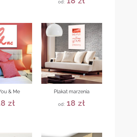
18
zł
od:
 You & Me
Plakat marzenia
18
zł
18
zł
od: