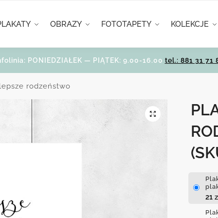
PLAKATY
OBRAZY
FOTOTAPETY
KOLEKCJE
nfolinia: PONIEDZIAŁEK — PIĄTEK: 9.00-16.00
tel.: 881 31 71 
jlepsze rodzeństwo
PLA
RO
(SK
Pla
pla
21
z
Pla