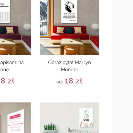
napisami na
Obraz cytat Marilyn
ianę
Monroe
18
zł
18
zł
od: