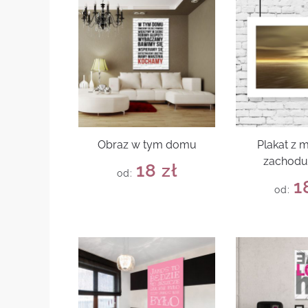
Obraz w tym domu
Plakat z
zachodu
18
zł
od:
1
od: