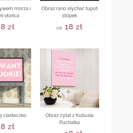
tywem morza i
Obraz rano słychać tupot
ni słońca
stópek
18
zł
18
zł
od:
ę ciasteczko
Obraz cytat z Kubusia
Puchatka
18
zł