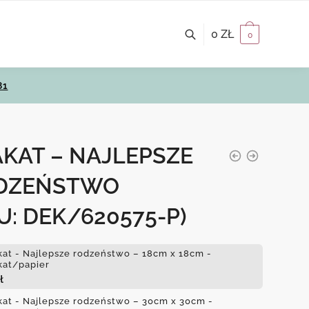
0
ZŁ
0
81
KAT – NAJLEPSZE
DZEŃSTWO
U: DEK/620575-P)
kat - Najlepsze rodzeństwo – 18cm x 18cm -
kat/papier
ł
kat - Najlepsze rodzeństwo – 30cm x 30cm -