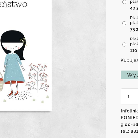
pla
40
Pla
pla
75
z
Pla
pla
11
Kupujes
Wyc
ilość
Plakat
-
Najlep
Infolini
rodzeń
PONIED
9.00-1
tel.: 88