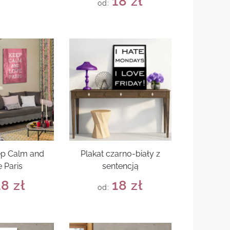
18
zł
od:
ep Calm and
Plakat czarno-biały z
 Paris
sentencją
18
zł
18
zł
od: