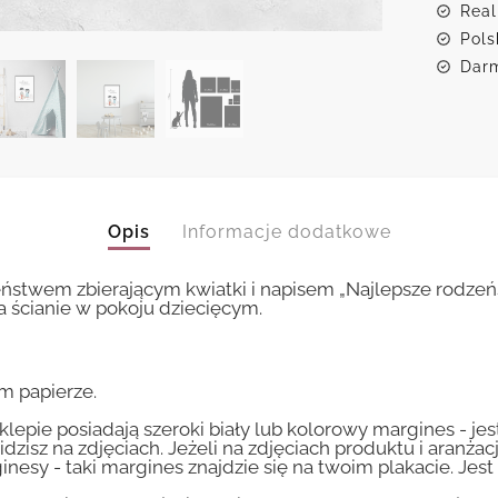
Real
Pols
Darm
Opis
Informacje dodatkowe
eństwem zbierającym kwiatki i napisem „Najlepsze rodzeń
 ścianie w pokoju dziecięcym.
m papierze.
lepie posiadają szeroki biały lub kolorowy margines - je
idzisz na zdjęciach. Jeżeli na zdjęciach produktu i aranżac
inesy - taki margines znajdzie się na twoim plakacie. Je