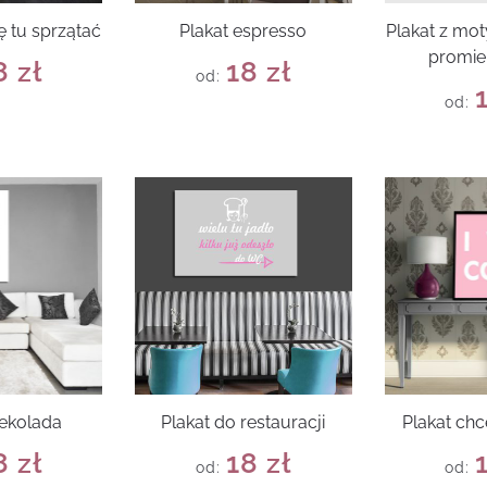
ię tu sprzątać
Plakat espresso
Plakat z mo
promie
8
zł
18
zł
od:
od:
zekolada
Plakat do restauracji
Plakat chc
8
zł
18
zł
od:
od: