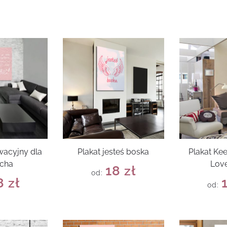
wacyjny dla
Plakat jesteś boska
Plakat Ke
ucha
Love
18
zł
od:
8
zł
od: