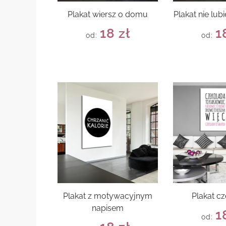
Plakat wiersz o domu
Plakat nie lub
18
zł
1
od:
od:
Plakat z motywacyjnym
Plakat c
napisem
1
od: