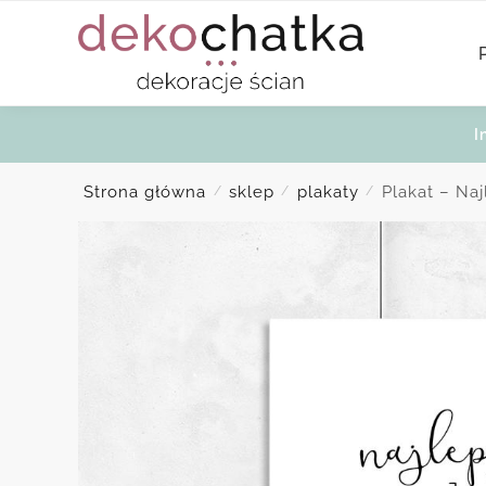
Skip
Skip
to
to
navigation
content
I
Strona główna
sklep
plakaty
Plakat – Na
/
/
/