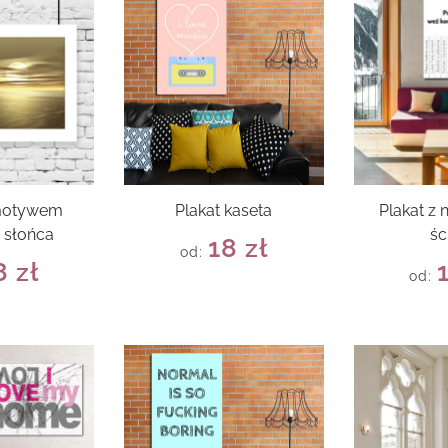
 motywem
Plakat kaseta
Plakat z 
 słońca
śc
18
zł
od:
8
zł
od: