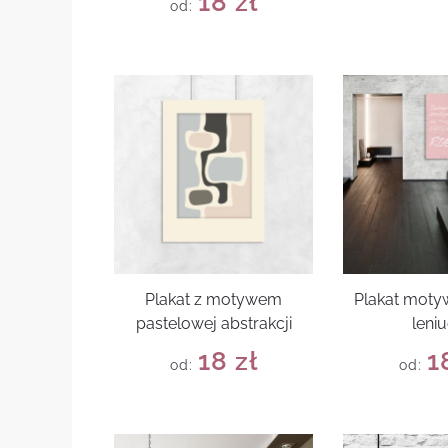
18
zł
od:
Plakat z motywem
Plakat moty
pastelowej abstrakcji
leni
18
zł
1
od:
od: