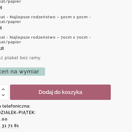
kat/papier
zł
kat - Najlepsze rodzeństwo – 50cm x 50cm -
kat/papier
ł
kat - Najlepsze rodzeństwo – 70cm x 70cm -
kat/papier
0
zł
z plakat bez ramy.
eń na wymiar
Dodaj do koszyka
sze
a telefoniczna:
stwo
ZIAŁEK-PIĄTEK:
6.00
1 31 71 81