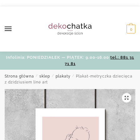
Skip
Skip
to
to
navigation
content
0
Infolinia: PONIEDZIAŁEK — PIĄTEK: 9.00-16.00
tel.: 881 31
71 81
Strona główna
/
sklep
/
plakaty
/
Plakat-metryczka dziecięca
z dzidziusiem line art