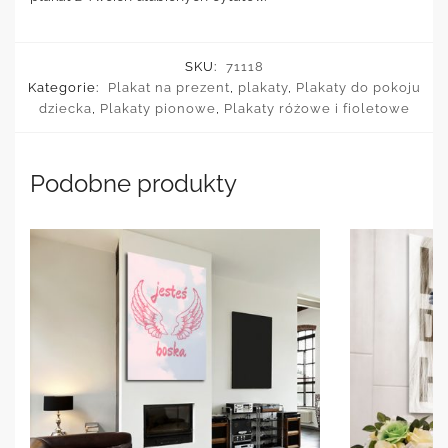
SKU:
71118
Kategorie:
Plakat na prezent
,
plakaty
,
Plakaty do pokoju
dziecka
,
Plakaty pionowe
,
Plakaty różowe i fioletowe
Podobne produkty