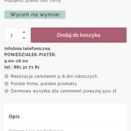
Kupujesz plakat bez ramy.
Wyceń na wymiar
ilość
Dodaj do koszyka
Plakat-
metryczka
dziecięca
Infolinia telefoniczna:
z
PONIEDZIAŁEK-PIĄTEK:
dzidziusiem
9.00-16.00
line
art
tel.: 881 31 71 81
Realizacja zamówień 5-8 dni roboczych
Polska firma, polskie produkty
Darmowa wysyłka dla zamówień powyżej 500 zł
Opis