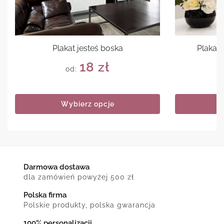
Plakat jesteś boska
Plakat 
18
zł
od:
Wybierz opcje
Darmowa dostawa
dla zamówień powyżej 500 zł
Polska firma
Polskie produkty, polska gwarancja
100% personalizacji