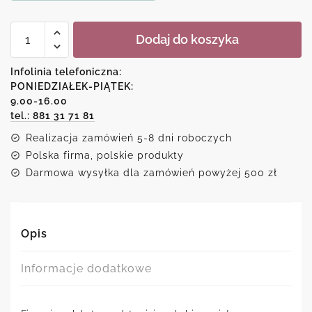
ilość
Dodaj do koszyka
Plakat
linearny
-
Infolinia telefoniczna:
kobieta
PONIEDZIAŁEK-PIĄTEK:
9.00-16.00
tel.: 881 31 71 81
Realizacja zamówień 5-8 dni roboczych
Polska firma, polskie produkty
Darmowa wysyłka dla zamówień powyżej 500 zł
Opis
Informacje dodatkowe