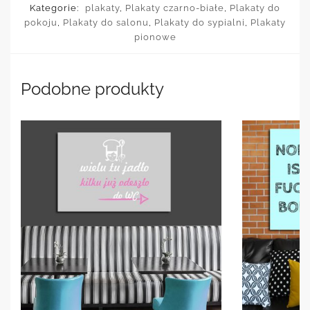
Kategorie:
plakaty
,
Plakaty czarno-białe
,
Plakaty do
pokoju
,
Plakaty do salonu
,
Plakaty do sypialni
,
Plakaty
pionowe
Podobne produkty