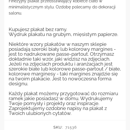
Finezyjny plakat przedstawiający kobiece ciało w
minimalistycznym stylu. Ozdobę polecamy do dekoracji
salonu.
Kupujesz plakat bez ramy.
Wydruk plakatu na grubym, mięsistym papierze.
Niektóre wzory plakatów w naszym sklepie
posiadają szeroki biały lub kolorowy margines -
jest to nadrukowane passe-partout. Otrzymasz
dokładnie taki wzór, jaki widzisz na zdjęciach.
Jeżeli na zdjęciach produktu i aranżacjach jest
szerokie białe lub kolorowe passe-partout / białe,
kolorowe marginesy - taki margines znajdzie się
na twoim plakacie. Jest to nowoczesna forma
designu.
Każdy plakat możemy przygotować do rozmiaru
ramek jakie posiadasz w domu. Wydrukujemy
Twoje pomysły i projekty oraz inspiracje.
Zaprojektujemy ozdobne napisy na plakat z
Twoich ulubionych cytatów.
SKU:
71536