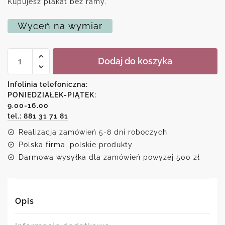
Kupujesz plakat bez ramy.
Wyceń na wymiar
ilość
Dodaj do koszyka
Plakat
-
Kwitnące
Infolinia telefoniczna:
drzewo
PONIEDZIAŁEK-PIĄTEK:
9.00-16.00
tel.: 881 31 71 81
Realizacja zamówień 5-8 dni roboczych
Polska firma, polskie produkty
Darmowa wysyłka dla zamówień powyżej 500 zł
Opis