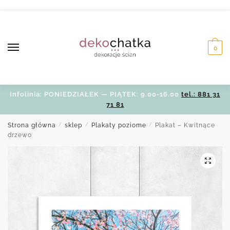
Skip
Skip
to
to
navigation
content
0
Infolinia: PONIEDZIAŁEK — PIĄTEK: 9.00-16.00
tel.: 881 31
71 81
Strona główna
/
sklep
/
Plakaty poziome
/
Plakat – Kwitnące
drzewo