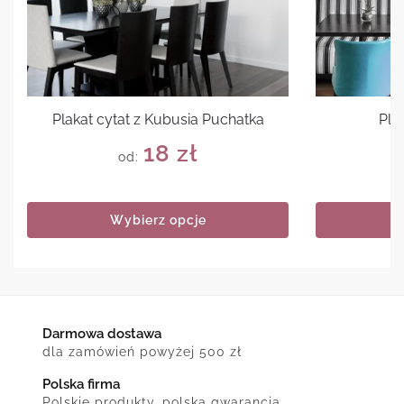
Plakat cytat z Kubusia Puchatka
Pla
18
zł
od:
Wybierz opcje
Darmowa dostawa
dla zamówień powyżej 500 zł
Polska firma
Polskie produkty, polska gwarancja