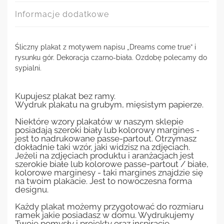
Informacje dodatkowe
Śliczny plakat z motywem napisu „Dreams come true” i
rysunku gór. Dekoracja czarno-biała. Ozdobę polecamy do
sypialni.
Kupujesz plakat bez ramy.
Wydruk plakatu na grubym, mięsistym papierze.
Niektóre wzory plakatów w naszym sklepie
posiadają szeroki biały lub kolorowy margines -
jest to nadrukowane passe-partout. Otrzymasz
dokładnie taki wzór, jaki widzisz na zdjęciach.
Jeżeli na zdjęciach produktu i aranżacjach jest
szerokie białe lub kolorowe passe-partout / białe,
kolorowe marginesy - taki margines znajdzie się
na twoim plakacie. Jest to nowoczesna forma
designu.
Każdy plakat możemy przygotować do rozmiaru
ramek jakie posiadasz w domu. Wydrukujemy
Twoje pomysły i projekty oraz inspiracje.