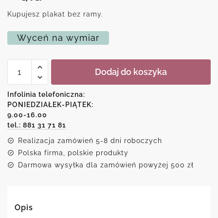
Kupujesz plakat bez ramy.
Wyceń na wymiar
ilość
Dodaj do koszyka
Plakat
-
Dreams
Infolinia telefoniczna:
come
PONIEDZIAŁEK-PIĄTEK:
true
9.00-16.00
tel.: 881 31 71 81
Realizacja zamówień 5-8 dni roboczych
Polska firma, polskie produkty
Darmowa wysyłka dla zamówień powyżej 500 zł
Opis