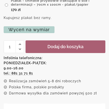
Plakat - chińskie przysłowie traktujące o sile i
determinacji – 70cm x 100cm - plakat/papier
170
zł
Kupujesz plakat bez ramy.
Wyceń na wymiar
ilość
Dodaj do koszyka
Plakat
-
chińskie
Infolinia telefoniczna:
przysłowie
PONIEDZIAŁEK-PIĄTEK:
traktujące
9.00-16.00
o
sile
tel.: 881 31 71 81
i
Realizacja zamówień 5-8 dni roboczych
determinacji
Polska firma, polskie produkty
Darmowa wysyłka dla zamówień powyżej 500 zł