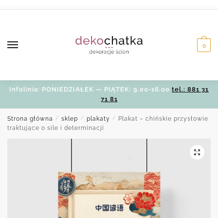
Skip
Skip
to
to
navigation
content
0
Infolinia: PONIEDZIAŁEK — PIĄTEK: 9.00-16.00
tel.: 881 31
71 81
Strona główna
/
sklep
/
plakaty
/
Plakat – chińskie przysłowie
traktujące o sile i determinacji