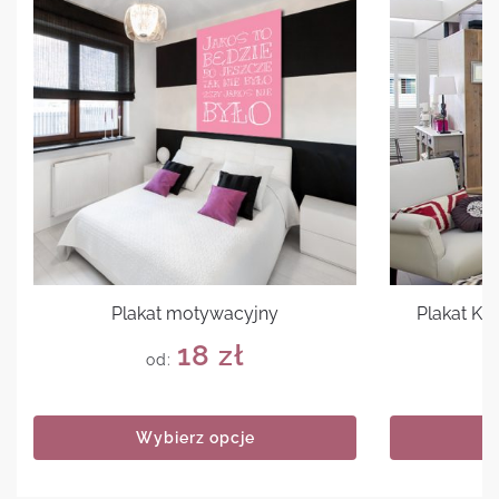
Plakat motywacyjny
Plakat Ke
18
zł
od:
Wybierz opcje