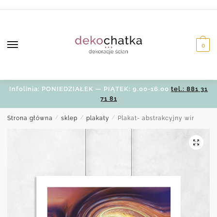
Skip
Skip
to
to
navigation
content
0
Infolinia: PONIEDZIAŁEK — PIĄTEK: 9.00-16.00
tel.: 881 31
71 81
Strona główna
/
sklep
/
plakaty
/
Plakat- abstrakcyjny wir