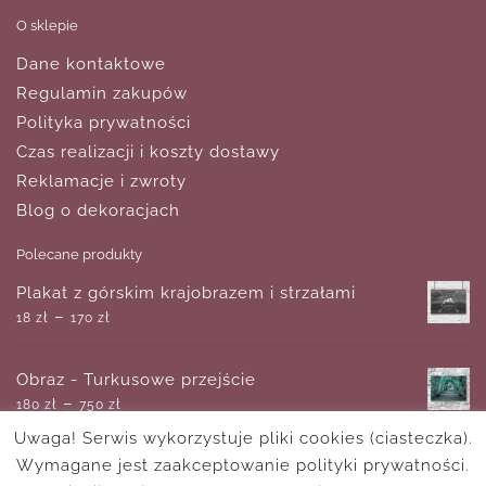
O sklepie
Dane kontaktowe
Regulamin zakupów
Polityka prywatności
Czas realizacji i koszty dostawy
Reklamacje i zwroty
Blog o dekoracjach
Polecane produkty
Plakat z górskim krajobrazem i strzałami
–
18
zł
170
zł
Obraz - Turkusowe przejście
–
180
zł
750
zł
Uwaga! Serwis wykorzystuje pliki cookies (ciasteczka).
Wymagane jest zaakceptowanie polityki prywatności.
Plakat- fioletowe drzewo