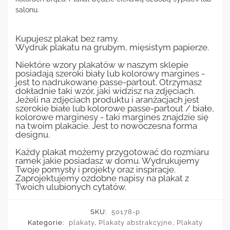
salonu.
Kupujesz plakat bez ramy.
Wydruk plakatu na grubym, mięsistym papierze.
Niektóre wzory plakatów w naszym sklepie
posiadają szeroki biały lub kolorowy margines -
jest to nadrukowane passe-partout. Otrzymasz
dokładnie taki wzór, jaki widzisz na zdjęciach.
Jeżeli na zdjęciach produktu i aranżacjach jest
szerokie białe lub kolorowe passe-partout / białe,
kolorowe marginesy - taki margines znajdzie się
na twoim plakacie. Jest to nowoczesna forma
designu.
Każdy plakat możemy przygotować do rozmiaru
ramek jakie posiadasz w domu. Wydrukujemy
Twoje pomysły i projekty oraz inspiracje.
Zaprojektujemy ozdobne napisy na plakat z
Twoich ulubionych cytatów.
SKU:
50178-p
Kategorie:
plakaty
,
Plakaty abstrakcyjne
,
Plakaty