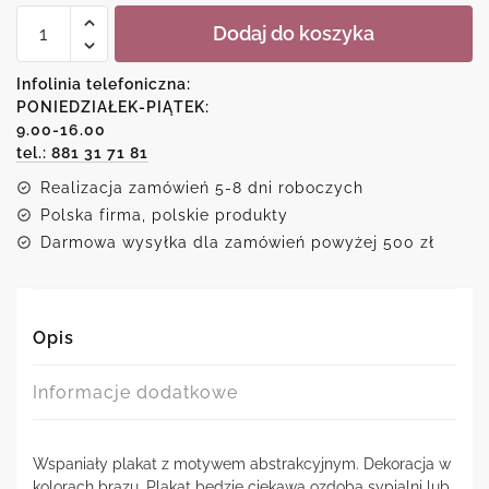
ilość
Dodaj do koszyka
Plakat-
abstrakcyjny
wir
Infolinia telefoniczna:
PONIEDZIAŁEK-PIĄTEK:
9.00-16.00
tel.: 881 31 71 81
Realizacja zamówień 5-8 dni roboczych
Polska firma, polskie produkty
Darmowa wysyłka dla zamówień powyżej 500 zł
Opis
Informacje dodatkowe
Wspaniały plakat z motywem abstrakcyjnym. Dekoracja w
kolorach brązu. Plakat będzie ciekawą ozdobą sypialni lub