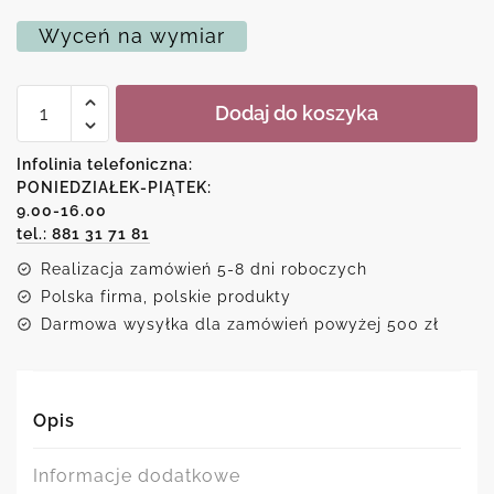
Wyceń na wymiar
ilość
Dodaj do koszyka
Plakat
-
Abstrakcyjne
Infolinia telefoniczna:
koła
PONIEDZIAŁEK-PIĄTEK:
9.00-16.00
tel.: 881 31 71 81
Realizacja zamówień 5-8 dni roboczych
Polska firma, polskie produkty
Darmowa wysyłka dla zamówień powyżej 500 zł
Opis
Informacje dodatkowe