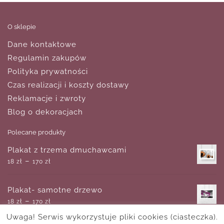
O sklepie
Dane kontaktowe
Regulamin zakupów
Polityka prywatności
Czas realizacji i koszty dostawy
Reklamacje i zwroty
Blog o dekoracjach
Polecane produkty
Plakat z trzema dmuchawcami
–
18
zł
170
zł
Plakat- samotne drzewo
–
18
zł
170
zł
Uwaga! Serwis wykorzystuje pliki cookies (ciasteczka).