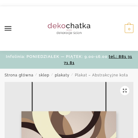
Skip
Skip
to
to
navigation
content
0
Infolinia: PONIEDZIAŁEK — PIĄTEK: 9.00-16.00
tel.: 881 31
71 81
Strona główna
/
sklep
/
plakaty
/
Plakat – Abstrakcyjne koła