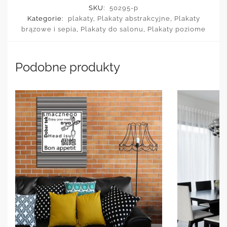
SKU:
50295-p
Kategorie:
plakaty
,
Plakaty abstrakcyjne
,
Plakaty
brązowe i sepia
,
Plakaty do salonu
,
Plakaty poziome
Podobne produkty