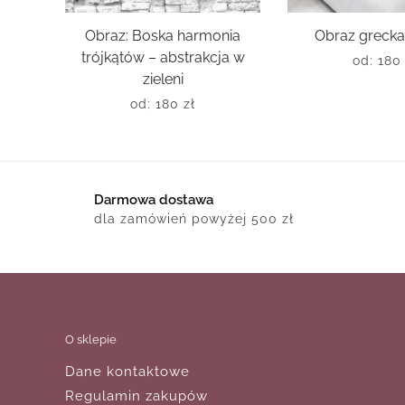
Obraz: Boska harmonia
Obraz grecka
trójkątów – abstrakcja w
od:
18
zieleni
od:
180
zł
Darmowa dostawa
dla zamówień powyżej 500 zł
O sklepie
Dane kontaktowe
Regulamin zakupów