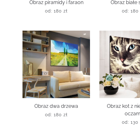
Obraz piramidy i faraon
Obraz białe
od:
180
zł
od:
18
Obraz dwa drzewa
Obraz kot z ni
oczam
od:
180
zł
od:
13