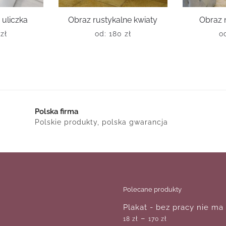
 uliczka
Obraz rustykalne kwiaty
Obraz 
0
zł
od:
180
zł
o
Polska firma
Polskie produkty, polska gwarancja
Polecane produkty
Plakat - bez pracy nie ma
–
18
zł
170
zł