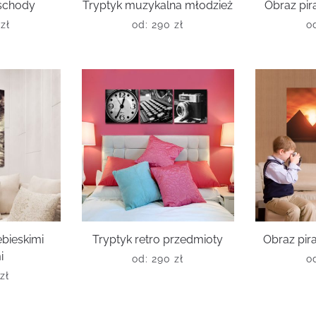
 schody
Tryptyk muzykalna młodzież
Obraz pir
0
zł
od:
290
zł
o
ebieskimi
Tryptyk retro przedmioty
Obraz pira
i
od:
290
zł
o
0
zł