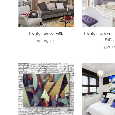
Tryptyk wieża Eiffla
Tryptyk czarno-
Eiffla
od:
250
zł
390
z