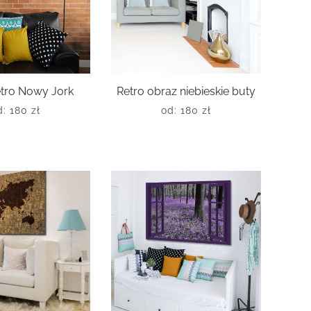
etro Nowy Jork
Retro obraz niebieskie buty
d:
180
zł
od:
180
zł