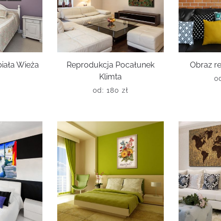
biała Wieża
Reprodukcja Pocałunek
Obraz r
Klimta
o
ł
od:
180
zł