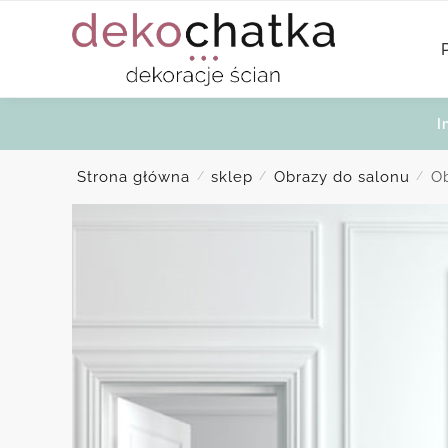
Skip
Skip
to
to
navigation
content
I
Strona główna
sklep
Obrazy do salonu
O
/
/
/