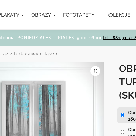
PLAKATY
OBRAZY
FOTOTAPETY
KOLEKCJE
nfolinia: PONIEDZIAŁEK — PIĄTEK: 9.00-16.00
tel.: 881 31 71 
braz z turkusowym lasem
OB
TU
(SK
Obr
18
Obr
31