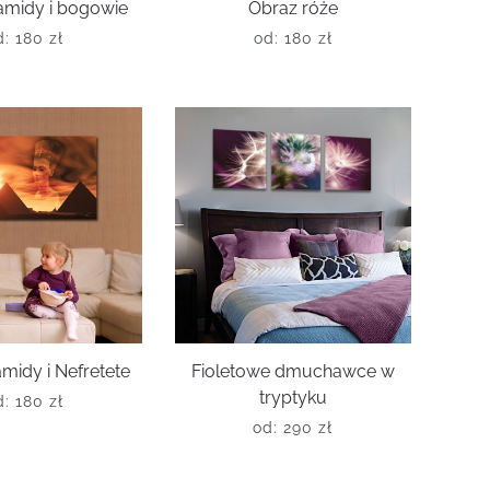
amidy i bogowie
Obraz róże
d:
180
zł
od:
180
zł
midy i Nefretete
Fioletowe dmuchawce w
tryptyku
d:
180
zł
od:
290
zł