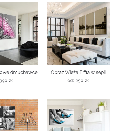
óżowe dmuchawce
Obraz Wieża Eiffla w sepii
390
zł
od:
250
zł