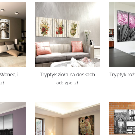
 Wenecji
Tryptyk zioła na deskach
Tryptyk r
0
zł
od:
290
zł