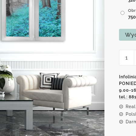
Obr
75
Wyc
ilość
Obraz
z
turku
Infolini
lasem
PONIED
9.00-1
tel.: 88
Real
Pols
Darm