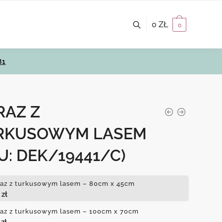
0
ZŁ
0
81
RAZ Z
RKUSOWYM LASEM
U: DEK/19441/C)
az z turkusowym lasem – 80cm x 45cm
0
zł
az z turkusowym lasem – 100cm x 70cm
0
zł