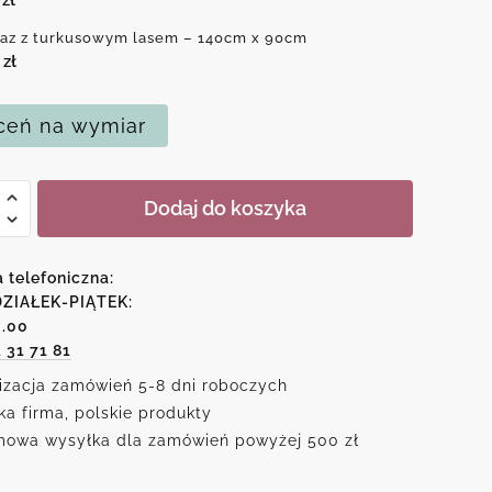
az z turkusowym lasem – 140cm x 90cm
0
zł
eń na wymiar
Dodaj do koszyka
sowym
a telefoniczna:
ZIAŁEK-PIĄTEK:
6.00
1 31 71 81
izacja zamówień 5-8 dni roboczych
ka firma, polskie produkty
owa wysyłka dla zamówień powyżej 500 zł