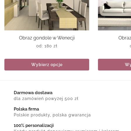
Obraz gondole w Wenecji
Obraz
od:
180
zł
Wybierz opcje
Wy
Darmowa dostawa
dla zamówień powyżej 500 zł
Polska firma
Polskie produkty, polska gwarancja
100% personalizacji