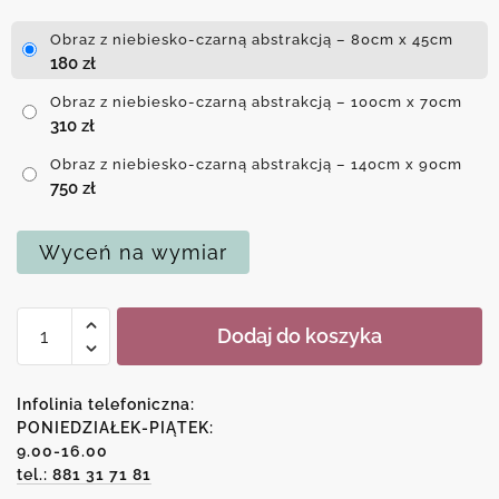
Obraz z niebiesko-czarną abstrakcją – 80cm x 45cm
180
zł
Obraz z niebiesko-czarną abstrakcją – 100cm x 70cm
310
zł
Obraz z niebiesko-czarną abstrakcją – 140cm x 90cm
750
zł
Wyceń na wymiar
ilość
Dodaj do koszyka
Obraz
z
niebiesko-
Infolinia telefoniczna:
czarną
PONIEDZIAŁEK-PIĄTEK:
9.00-16.00
abstrakcją
tel.: 881 31 71 81