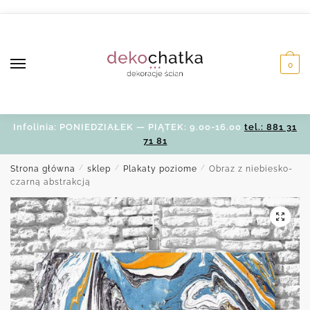
Skip
Skip
to
to
navigation
content
0
Infolinia: PONIEDZIAŁEK — PIĄTEK: 9.00-16.00
tel.: 881 31
71 81
Strona główna
/
sklep
/
Plakaty poziome
/
Obraz z niebiesko-
czarną abstrakcją