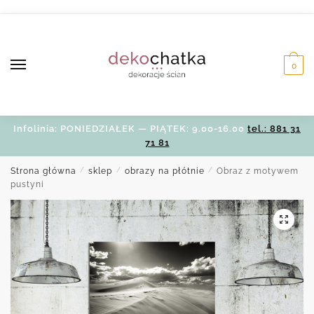
Skip
Skip
to
to
navigation
content
0
Infolinia: PONIEDZIAŁEK — PIĄTEK: 9.00-16.00
tel.: 881 31
71 81
Strona główna
/
sklep
/
obrazy na płótnie
/
Obraz z motywem
pustyni