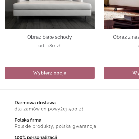
Obraz białe schody
Obraz z n
od:
180
zł
Wybierz opcje
Wy
Darmowa dostawa
dla zamówień powyżej 500 zł
Polska firma
Polskie produkty, polska gwarancja
100% personalizacji