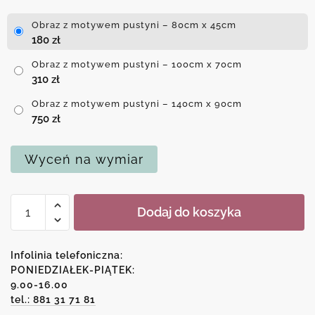
Obraz z motywem pustyni – 80cm x 45cm
180
zł
Obraz z motywem pustyni – 100cm x 70cm
310
zł
Obraz z motywem pustyni – 140cm x 90cm
750
zł
Wyceń na wymiar
ilość
Dodaj do koszyka
Obraz
z
motywem
Infolinia telefoniczna:
pustyni
PONIEDZIAŁEK-PIĄTEK:
9.00-16.00
tel.: 881 31 71 81