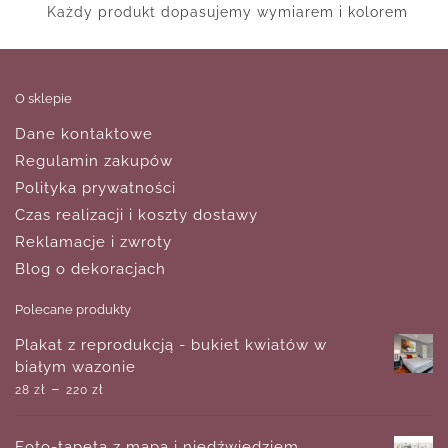
Każdy produkt dopasujemy wymiarem i kolorem
O sklepie
Dane kontaktowe
Regulamin zakupów
Polityka prywatności
Czas realizacji i koszty dostawy
Reklamacje i zwroty
Blog o dekoracjach
Polecane produkty
Plakat z reprodukcją - bukiet kwiatów w
białym wazonie
–
28
zł
220
zł
Foto-tapeta z mapą i niedźwiedziem