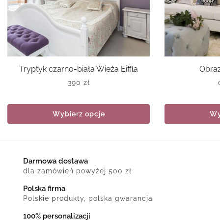
Tryptyk czarno-biała Wieża Eiffla
Obraz
390
zł
Wybierz opcje
Wy
Darmowa dostawa
dla zamówień powyżej 500 zł
Polska firma
Polskie produkty, polska gwarancja
100% personalizacji