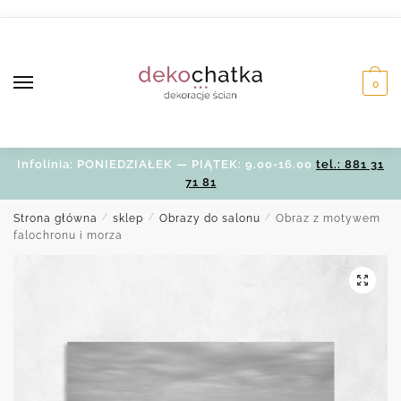
Skip
Skip
to
to
navigation
content
0
Infolinia: PONIEDZIAŁEK — PIĄTEK: 9.00-16.00
tel.: 881 31
71 81
Strona główna
/
sklep
/
Obrazy do salonu
/
Obraz z motywem
falochronu i morza