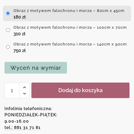
Obraz z motywem falochronu i morza – 80cm x 45cm
180
zł
Obraz z motywem falochronu i morza – 100cm x 70cm
310
zł
Obraz z motywem falochronu i morza – 140cm x 90cm
750
zł
Wyceń na wymiar
ilość
Dodaj do koszyka
Obraz
z
motywem
Infolinia telefoniczna:
falochronu
PONIEDZIAŁEK-PIĄTEK:
9.00-16.00
i
tel.: 881 31 71 81
morza