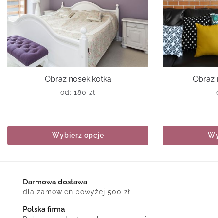
Obraz nosek kotka
Obraz 
od:
180
zł
Wybierz opcje
Wy
Darmowa dostawa
dla zamówień powyżej 500 zł
Polska firma