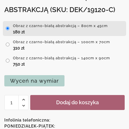
ABSTRAKCJĄ
(SKU: DEK/19120-C)
Obraz z czarno-białą abstrakcją – 80cm x 45cm
180
zł
Obraz z czarno-białą abstrakcją – 100cm x 70cm
310
zł
Obraz z czarno-białą abstrakcją – 140cm x 90cm
750
zł
Wyceń na wymiar
ilość
Dodaj do koszyka
Obraz
z
czarno-
Infolinia telefoniczna:
białą
PONIEDZIAŁEK-PIĄTEK: