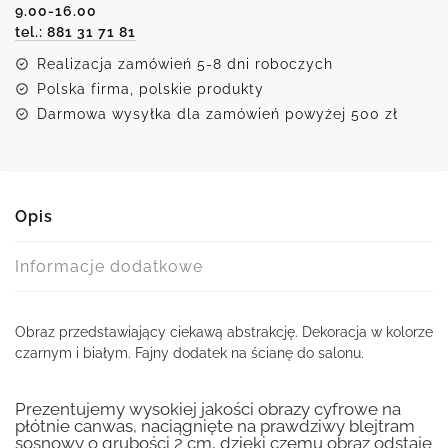
9.00-16.00
abstrakcją
tel.: 881 31 71 81
Realizacja zamówień 5-8 dni roboczych
Polska firma, polskie produkty
Darmowa wysyłka dla zamówień powyżej 500 zł
Opis
Informacje dodatkowe
Obraz przedstawiający ciekawą abstrakcję. Dekoracja w kolorze
czarnym i białym. Fajny dodatek na ścianę do salonu.
Prezentujemy wysokiej jakości obrazy cyfrowe na
płótnie canwas, naciągnięte na prawdziwy blejtram
sosnowy o grubości 2 cm, dzięki czemu obraz odstaje