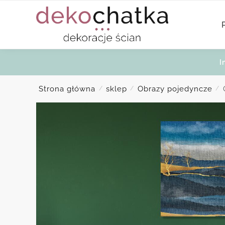
Skip
Skip
to
to
navigation
content
I
Strona główna
sklep
Obrazy pojedyncze
/
/
/