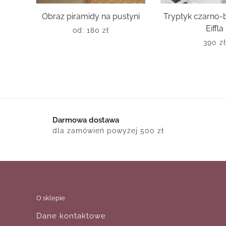
Obraz piramidy na pustyni
Tryptyk czarno-
Eiffla
od:
180
zł
390
z
Darmowa dostawa
dla zamówień powyżej 500 zł
O sklepie
Dane kontaktowe