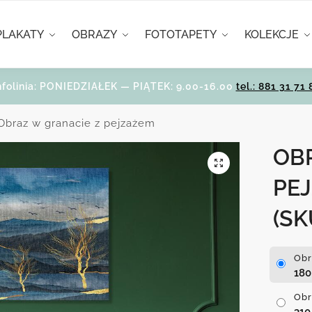
PLAKATY
OBRAZY
FOTOTAPETY
KOLEKCJE
nfolinia: PONIEDZIAŁEK — PIĄTEK: 9.00-16.00
tel.: 881 31 71 
Obraz w granacie z pejzażem
OB
PE
(SK
Obr
18
Obr
31