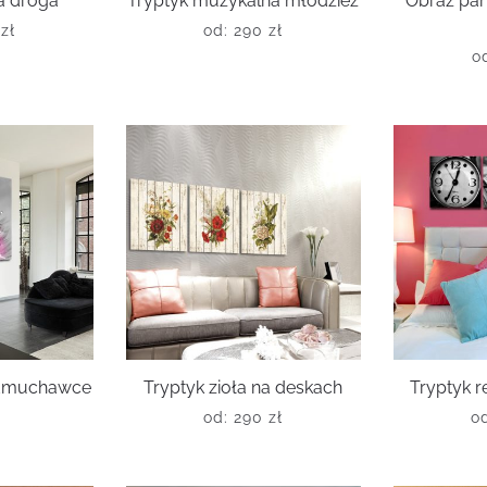
a droga
Tryptyk muzykalna młodzież
Obraz pa
0
zł
od:
290
zł
o
 dmuchawce
Tryptyk zioła na deskach
Tryptyk r
ł
od:
290
zł
o