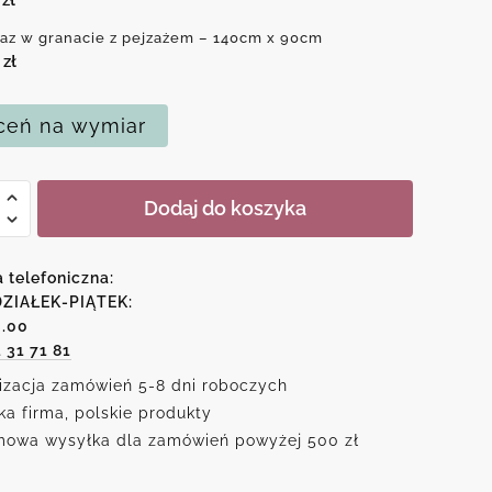
az w granacie z pejzażem – 140cm x 90cm
0
zł
eń na wymiar
Dodaj do koszyka
ie
a telefoniczna:
ZIAŁEK-PIĄTEK:
6.00
żem
1 31 71 81
izacja zamówień 5-8 dni roboczych
ka firma, polskie produkty
owa wysyłka dla zamówień powyżej 500 zł