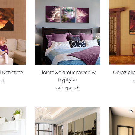
i Nefretete
Fioletowe dmuchawce w
Obraz pir
tryptyku
0
zł
o
od:
290
zł