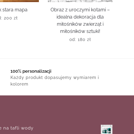
k stara mapa
Obraz z uroczymi kotami –
idealna dekoracja dla
d:
200
zł
miłośników zwierząt i
miłośników sztuki!
od:
180
zł
100% personalizacji
Każdy produkt dopasujemy wymiarem i
kolorem
 na tafli wody