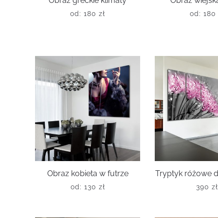
Obraz greckie klimaty
Obraz wiejsk
od:
180
zł
od:
18
Obraz kobieta w futrze
Tryptyk różowe
od:
130
zł
390
z