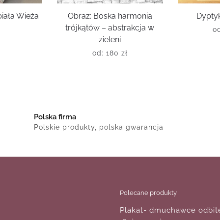
biała Wieża
Obraz: Boska harmonia
Dypty
trójkątów – abstrakcja w
o
zieleni
ł
od:
180
zł
Polska firma
Polskie produkty, polska gwarancja
Polecane produkty
Plakat- dmuchawce odbite