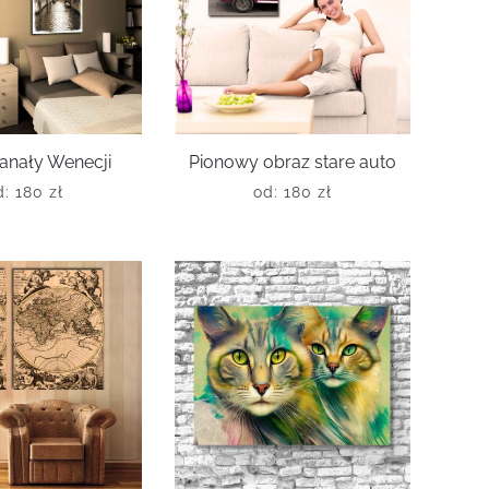
anały Wenecji
Pionowy obraz stare auto
d:
180
zł
od:
180
zł