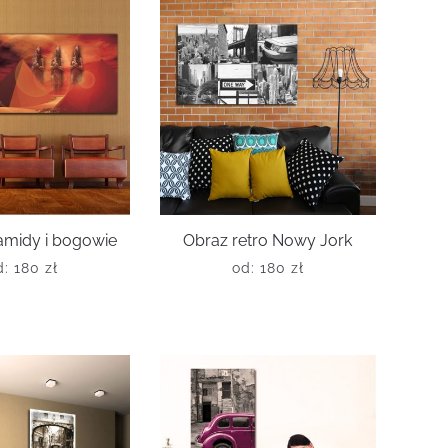
amidy i bogowie
Obraz retro Nowy Jork
d:
180
zł
od:
180
zł