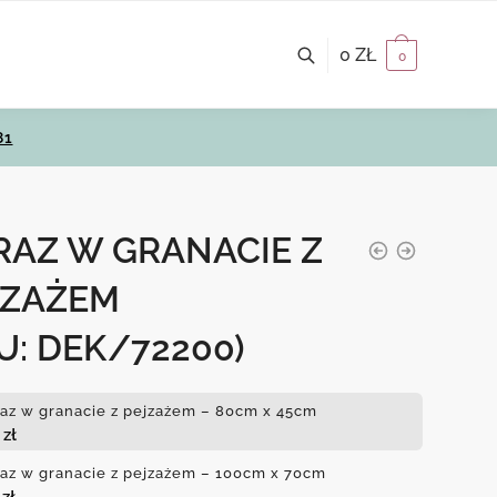
0
ZŁ
0
81
RAZ W GRANACIE Z
JZAŻEM
U: DEK/72200)
az w granacie z pejzażem – 80cm x 45cm
0
zł
az w granacie z pejzażem – 100cm x 70cm
0
zł