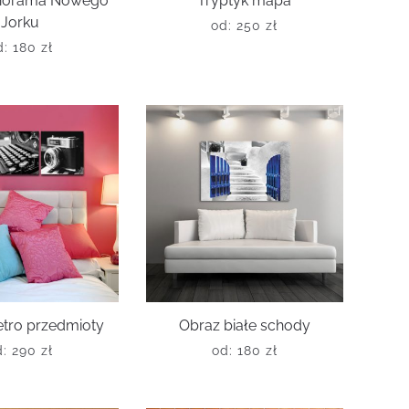
norama Nowego
Tryptyk mapa
Jorku
od:
250
zł
d:
180
zł
etro przedmioty
Obraz białe schody
d:
290
zł
od:
180
zł