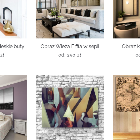
ieskie buty
Obraz Wieża Eiffla w sepii
Obraz k
0
zł
od:
250
zł
o