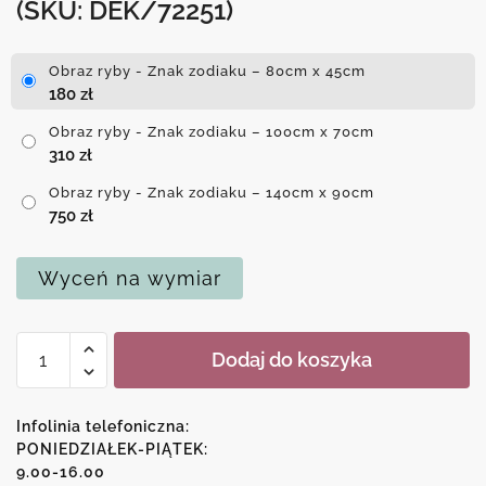
(SKU: DEK/72251)
Obraz ryby - Znak zodiaku – 80cm x 45cm
180
zł
Obraz ryby - Znak zodiaku – 100cm x 70cm
310
zł
Obraz ryby - Znak zodiaku – 140cm x 90cm
750
zł
Wyceń na wymiar
ilość
Dodaj do koszyka
Obraz
ryby
-
Infolinia telefoniczna:
Znak
PONIEDZIAŁEK-PIĄTEK:
9.00-16.00
zodiaku