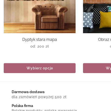
Dyptyk stara mapa
Obraz 
od:
200
zł
Wybierz opcje
Wy
Darmowa dostawa
dla zamówień powyżej 500 zł
Polska firma
Polskie produkty, polska gwarancja