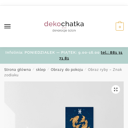
Skip
Skip
to
to
navigation
content
0
Infolinia: PONIEDZIAŁEK — PIĄTEK: 9.00-16.00
tel.: 881 31
71 81
Strona główna
/
sklep
/
Obrazy do pokoju
/
Obraz ryby – Znak
zodiaku